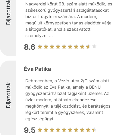
Díjazottak
Nagyerdei körút 98. szám alatt működik, és
széleskörű gyógyszertári szolgáltatásokat
biztosít ügyfelei számára. A modern,
megújult környezetben tágas eladótér várja
a látogatókat, ahol a szakavatott
személyzet ...
8.6
Éva Patika
Debrecenben, a Vezér utca 2/C szám alatt
Díjazottak
működik az Éva Patika, amely a BENU
gyógyszertárhálózat tagjaként üzemel. Az
üzlet modern, átlátható elrendezése
megkönnyíti a tájékozódást, és barátságos
légkört teremt a gyógyszerek, valamint
egészségügyi ...
9.5