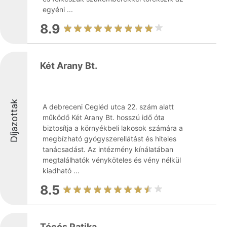
egyéni ...
8.9
Két Arany Bt.
Díjazottak
A debreceni Cegléd utca 22. szám alatt
működő Két Arany Bt. hosszú idő óta
biztosítja a környékbeli lakosok számára a
megbízható gyógyszerellátást és hiteles
tanácsadást. Az intézmény kínálatában
megtalálhatók vényköteles és vény nélkül
kiadható ...
8.5
Tócós Patika