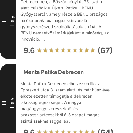
Debrecenben, a Böszörményi út 75. szám
alatt működik a Újkerti Patika - BENU
Gyógyszertár, amely része a BENU országos
Hely
hálózatának, és magas színvonalú
II
gyógyszerészeti szolgáltatásokat kínál. A
BENU nemzetközi márkájaként a minőség, az
innováció, ...
9.6
(67)
Menta Patika Debrecen
Menta Patika Debrecen elhelyezkedik az
Epreskert utca 3. szám alatt, és már húsz éve
elkötelezetten támogatja a debreceni
Hely
lakosság egészségét. A magyar
III
magángyógyszerészekből és
szakasszisztensekből álló csapat magas
szintű szakmaisággal és ...
9.6
(64)