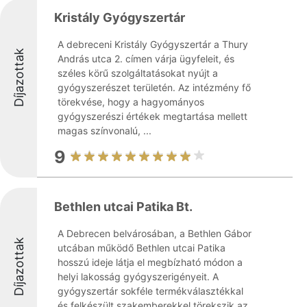
Kristály Gyógyszertár
A debreceni Kristály Gyógyszertár a Thury
Díjazottak
András utca 2. címen várja ügyfeleit, és
széles körű szolgáltatásokat nyújt a
gyógyszerészet területén. Az intézmény fő
törekvése, hogy a hagyományos
gyógyszerészi értékek megtartása mellett
magas színvonalú, ...
9
Bethlen utcai Patika Bt.
A Debrecen belvárosában, a Bethlen Gábor
Díjazottak
utcában működő Bethlen utcai Patika
hosszú ideje látja el megbízható módon a
helyi lakosság gyógyszerigényeit. A
gyógyszertár sokféle termékválasztékkal
és felkészült szakemberekkel törekszik az