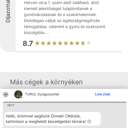
Díjazottak
Hatvan utca 1. szám alatt található, ahol
kiemelt jelentőséget tulajdonítanak a
gondoskodásnak és a szakértelemnek.
Elsődleges céljuk az egészségmegőrzés
támogatása, valamint a gyors és szakszerű
kiszolgálás ...
8.7
Más cégek a környéken
TURUL Gyógyszertár
Live chat
Rangsorszervező
Népszavazás
Elérhetőség
SC Beautiful Company S.R.L.
18:17
Nyertesek
Elérhetőség
Bulevardul Aleea Timișul De
Az összes
Sus Nr. 2, Bl. A30, Sc. A, Et.
díjazottak
Helló, örömmel segítünk Önnek! 🙂Kérjük,
4, Ap. 13
listája
kattintson a megfelelő beszélgetési témára! 🙂
Bukarest 53-238
Szabályok
Adószám 36737675
Státusz