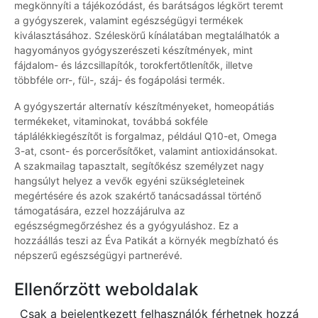
megkönnyíti a tájékozódást, és barátságos légkört teremt
a gyógyszerek, valamint egészségügyi termékek
kiválasztásához. Széleskörű kínálatában megtalálhatók a
hagyományos gyógyszerészeti készítmények, mint
fájdalom- és lázcsillapítók, torokfertőtlenítők, illetve
többféle orr-, fül-, száj- és fogápolási termék.
A gyógyszertár alternatív készítményeket, homeopátiás
termékeket, vitaminokat, továbbá sokféle
táplálékkiegészítőt is forgalmaz, például Q10-et, Omega
3-at, csont- és porcerősítőket, valamint antioxidánsokat.
A szakmailag tapasztalt, segítőkész személyzet nagy
hangsúlyt helyez a vevők egyéni szükségleteinek
megértésére és azok szakértő tanácsadással történő
támogatására, ezzel hozzájárulva az
egészségmegőrzéshez és a gyógyuláshoz. Ez a
hozzáállás teszi az Éva Patikát a környék megbízható és
népszerű egészségügyi partnerévé.
Ellenőrzött weboldalak
Csak a bejelentkezett felhasználók férhetnek hozzá