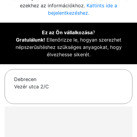
ezekhez az információkhoz.
Kattints ide a
bejelentkezéshez.
Ez az Ön vállalkozása
?
Gratulálunk!
Ellenőrizze le, hogyan szerezhet
népszerűsítéshez szükséges anyagokat, hogy
élvezhesse sikerét.
Debrecen
Vezér utca 2/C