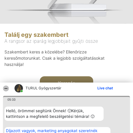
Találj egy szakembert
A rangsor az iparág legjobbjait gyűjti össze
Szakembert keres a közelébe? Ellenőrizze
keresőmotorunkat. Csak a legjobb szolgáltatásokat
használja!
Keresés
TURUL Gyógyszertár
Live chat
05:33
Helló, örömmel segítünk Önnek! 🙂Kérjük,
kattintson a megfelelő beszélgetési témára! 🙂
Rangsorszervező
Népszavazás
Elérhetőség
Díjazott vagyok, marketing anyagokat szeretnék
SC Beautiful Company S.R.L.
Nyertesek
Elérhetőség