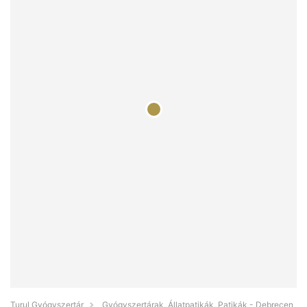
Turul Gyógyszertár
Gyógyszertárak, Állatpatikák, Patikák - Debrecen