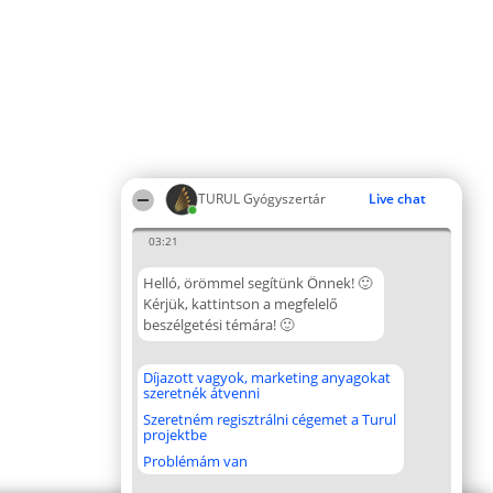
TURUL Gyógyszertár
Live chat
03:21
Helló, örömmel segítünk Önnek! 🙂
Kérjük, kattintson a megfelelő
beszélgetési témára! 🙂
Díjazott vagyok, marketing anyagokat
szeretnék átvenni
Szeretném regisztrálni cégemet a Turul
projektbe
Problémám van