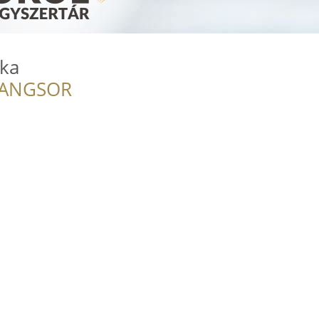
ika
RANGSOR