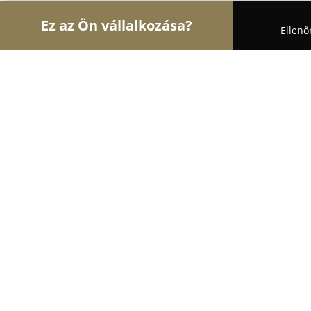
Ez az Ön vállalkozása?
Ellenő
Turul Gyógyszertár
Gyógyszertárak, Állatpatikák
Nagyerdei Patika
8.7
(59)
Debrecen, Debrecen
Mutasd a telefonszámot