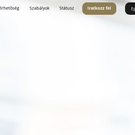
érhetőség
Szabályok
Státusz
Iratkozz fel
E