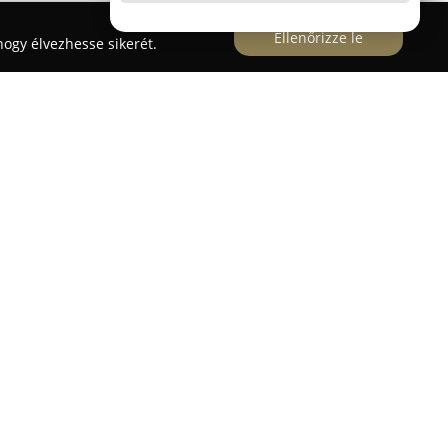
Ellenőrizze le
ogy élvezhesse sikerét.
a Géresi utca 4/a címen működik, megbízható és
áltatást biztosítva a város lakosainak.
ek vényköteles és vény nélkül elérhető
álasztékban találhatók gyógynövény-alapú
mint különböző egészségmegőrző termékek is. A
edése könnyű elérhetőséget tesz lehetővé, ami
ntézést.
lmet fordít a gyors és precíz kiszolgálásra,
kmai tanácsadással segíti a betegeket.