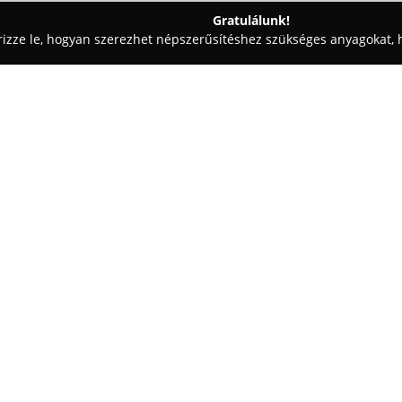
Gratulálunk!
rizze le, hogyan szerezhet népszerűsítéshez szükséges anyagokat, h
, Patikák - Debrecen
Nagyerdei Patika
Egy cég:
A debreceni
Nagyerdei Patika
szakértő gyógyszerellátási szolg
Kínálatában egyaránt szerepeln
gyógyszerek, továbbá széles v
Mutass többet >>
készítmények, vitaminok, vala
gyógyszertár előnyös elhelyezk
megkönnyíti a mindennapi ügyi
A Nagyerdei Patika kiemelt figye
továbbá személyre szabott, sza