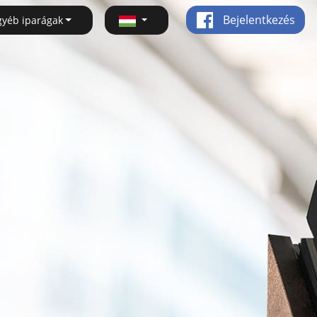
Bejelentkezés
gyéb iparágak