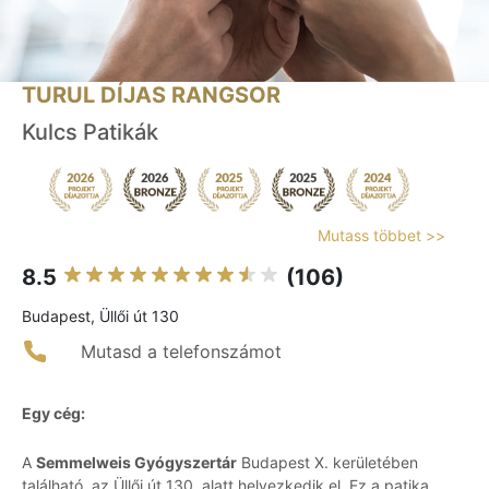
TURUL DÍJAS RANGSOR
Kulcs Patikák
Mutass többet >>
8.5
(106)
Budapest, Üllői út 130
Mutasd a telefonszámot
Egy cég:
A
Semmelweis Gyógyszertár
Budapest X. kerületében
található, az Üllői út 130. alatt helyezkedik el. Ez a patika