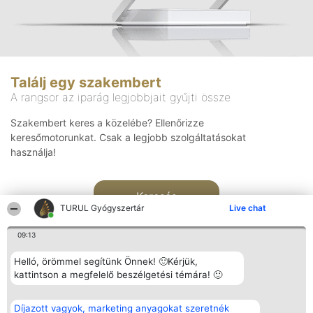
Találj egy szakembert
A rangsor az iparág legjobbjait gyűjti össze
Szakembert keres a közelébe? Ellenőrizze
keresőmotorunkat. Csak a legjobb szolgáltatásokat
használja!
Keresés
TURUL Gyógyszertár
Live chat
09:13
Helló, örömmel segítünk Önnek! 🙂Kérjük,
kattintson a megfelelő beszélgetési témára! 🙂
Rangsorszervező
Népszavazás
Elérhetőség
Díjazott vagyok, marketing anyagokat szeretnék
SC Beautiful Company S.R.L.
Nyertesek
Elérhetőség