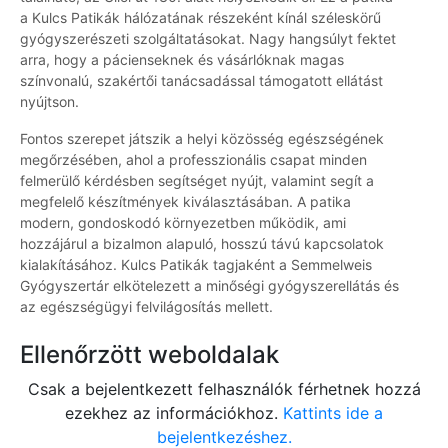
a Kulcs Patikák hálózatának részeként kínál széleskörű
gyógyszerészeti szolgáltatásokat. Nagy hangsúlyt fektet
arra, hogy a pácienseknek és vásárlóknak magas
színvonalú, szakértői tanácsadással támogatott ellátást
nyújtson.
Fontos szerepet játszik a helyi közösség egészségének
megőrzésében, ahol a professzionális csapat minden
felmerülő kérdésben segítséget nyújt, valamint segít a
megfelelő készítmények kiválasztásában. A patika
modern, gondoskodó környezetben működik, ami
hozzájárul a bizalmon alapuló, hosszú távú kapcsolatok
kialakításához. Kulcs Patikák tagjaként a Semmelweis
Gyógyszertár elkötelezett a minőségi gyógyszerellátás és
az egészségügyi felvilágosítás mellett.
Ellenőrzött weboldalak
Csak a bejelentkezett felhasználók férhetnek hozzá
ezekhez az információkhoz.
Kattints ide a
bejelentkezéshez.