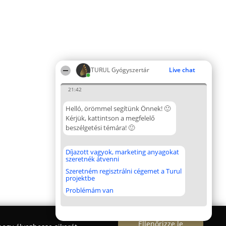
TURUL Gyógyszertár
Live chat
21:42
Helló, örömmel segítünk Önnek! 🙂
Kérjük, kattintson a megfelelő
beszélgetési témára! 🙂
Díjazott vagyok, marketing anyagokat
szeretnék átvenni
Szeretném regisztrálni cégemet a Turul
projektbe
Problémám van
Ellenőrizze le