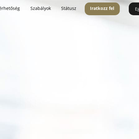
érhetőség
Szabályok
Státusz
Iratkozz fel
E