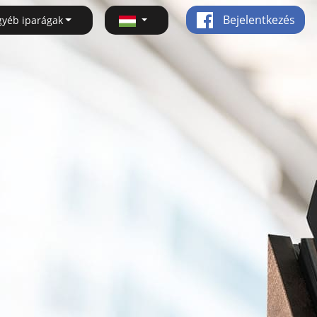
Bejelentkezés
gyéb iparágak