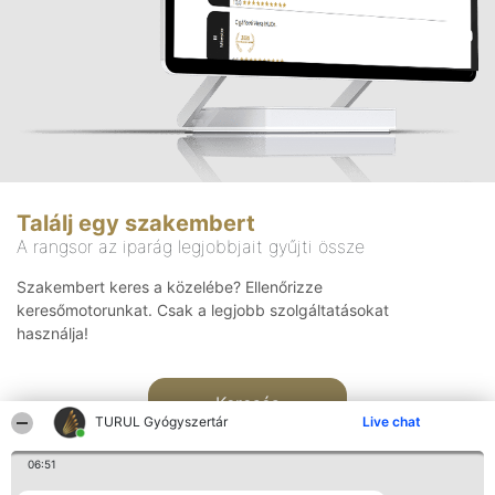
Találj egy szakembert
A rangsor az iparág legjobbjait gyűjti össze
Szakembert keres a közelébe? Ellenőrizze
keresőmotorunkat. Csak a legjobb szolgáltatásokat
használja!
Keresés
TURUL Gyógyszertár
Live chat
06:51