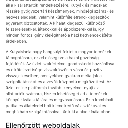
áll a kisállattartók rendelkezésére. Kutyák és macskák
részére gyógyszertári készítmények, minőségi száraz- és
nedves eledelek, valamint különféle étrend-kiegészítők
egyaránt biztosítottak. A kínálat kiegészül különböző
felszerelésekkel, játékokkal és ápolószerekkel is, így
minden fontos igény kielégíthető a házi kedvencek jóléte
érdekében.
A KutyaMánia nagy hangsúlyt fektet a magyar termékek
támogatására, ezzel elősegítve a hazai gazdaság
fejlődését. Az üzlet szakértelme, gondoskodó hozzáállása
és elkötelezettsége visszaköszön a vásárlók pozitív
visszajelzéseiben, amelyekben gyakran méltatják a
szolgáltatásokat és a vevők központú megközelítést. Az
üzlet online platformja további kényelmet nyújt az
állattartók számára, hiszen lehetőséget ad a termékek
könnyű kiválasztására és megvásárlására. Ez a kombinált
patika és állateledel bolt kiemelkedő választékával és
megbízható szolgáltatásaival tűnik ki a piac kínálatában.
Ellenőrzött weboldalak