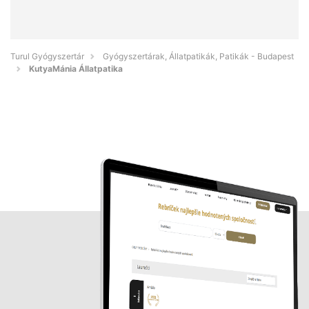
Turul Gyógyszertár
Gyógyszertárak, Állatpatikák, Patikák - Budapest
KutyaMánia Állatpatika