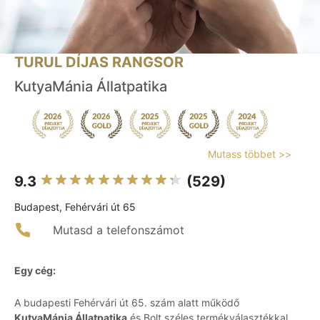
TURUL DÍJAS RANGSOR
KutyaMánia Állatpatika
Mutass többet >>
9.3
(529)
Budapest, Fehérvári út 65
Mutasd a telefonszámot
Egy cég:
A budapesti Fehérvári út 65. szám alatt működő
KutyaMánia Állatpatika
és Bolt széles termékválasztékkal