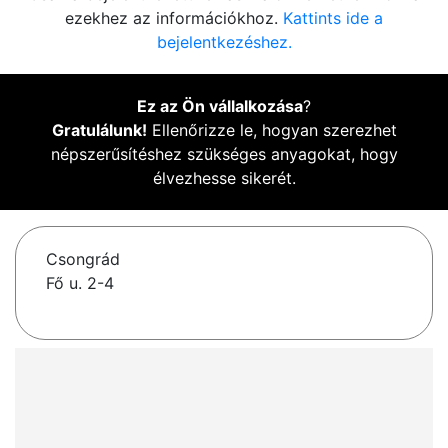
ezekhez az információkhoz.
Kattints ide a
bejelentkezéshez.
Ez az Ön vállalkozása
?
Gratulálunk!
Ellenőrizze le, hogyan szerezhet
népszerűsítéshez szükséges anyagokat, hogy
élvezhesse sikerét.
Csongrád
Fő u. 2-4