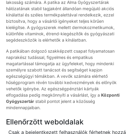
lakosság számára. A patika az Alma Gyógyszertárak
hálózatának stabil tagjaként állandóan megújuló akciós
kínálattal és széles termékpalettával rendelkezik, ezzel
biztosítva, hogy a vásárlói igényeket teljes körűen
kielégítse. A gyógyszerek mellett dermokozmetikumok,
különféle vitaminok, étrend-kiegészítők és gyógyászati
segédeszközök is elérhetők a kínálatban.
A patikában dolgozó szakképzett csapat folyamatosan
naprakész tudással, figyelmes és empatikus
magatartással támogatja az ügyfeleket, hogy mindenki
személyre szabott tanácsot és segítséget kapjon
egészségügyi témákban. A vevők számára elérhető
hűségprogram révén további kedvezmények és előnyök
vehetők igénybe. Az egészségpénztári kártyák
elfogadása pedig megkönnyíti a vásárlást, így a
Központi
Gyógyszertár
stabil pontot jelent a közösség
mindennapjaiban.
Ellenőrzött weboldalak
Csak a bejelentkezett felhasználók férhetnek hozzá