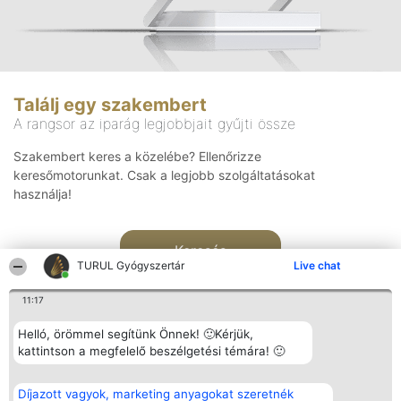
Találj egy szakembert
A rangsor az iparág legjobbjait gyűjti össze
Szakembert keres a közelébe? Ellenőrizze
keresőmotorunkat. Csak a legjobb szolgáltatásokat
használja!
Keresés
TURUL Gyógyszertár
Live chat
11:17
Helló, örömmel segítünk Önnek! 🙂Kérjük,
kattintson a megfelelő beszélgetési témára! 🙂
Rangsorszervező
Népszavazás
Elérhetőség
Díjazott vagyok, marketing anyagokat szeretnék
SC Beautiful Company S.R.L.
Nyertesek
Elérhetőség