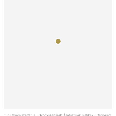
Turul Gyógyszertár
Gyógyszertárak, Állatpatikák, Patikák - Csongrád