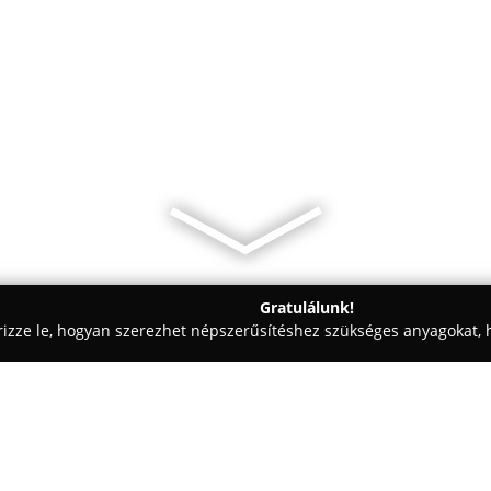
Gratulálunk!
rizze le, hogyan szerezhet népszerűsítéshez szükséges anyagokat, h
, Patikák - Debrecen
Kamilla Gyógyszertár