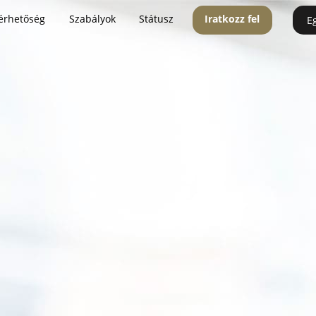
érhetőség
Szabályok
Státusz
Iratkozz fel
E