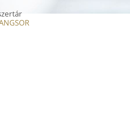
zertár
RANGSOR