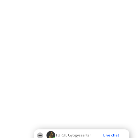
TURUL Gyógyszertár
Live chat