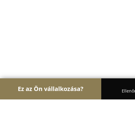
Ez az Ön vállalkozása?
Ellenő
Turul Gyógyszertár
Gyógyszertárak, Állatpatikák