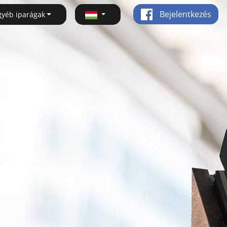
Bejelentkezés
gyéb iparágak