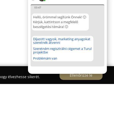
03:47
Helló, örömmel segítünk Önnek! 🙂
Kérjük, kattintson a megfelelő
beszélgetési témára! 🙂
Díjazott vagyok, marketing anyagokat
szeretnék átvenni
Szeretném regisztrálni cégemet a Turul
projektbe
Problémám van
Ellenőrizze le
ogy élvezhesse sikerét.