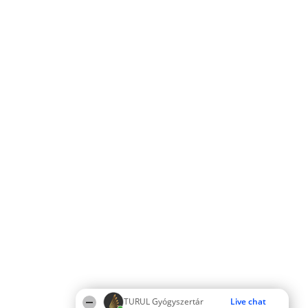
TURUL Gyógyszertár
Live chat