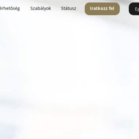
érhetőség
Szabályok
Státusz
Iratkozz fel
E