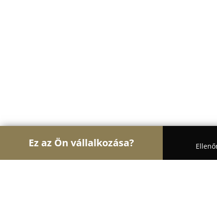
Ez az Ön vállalkozása?
Ellenő
Turul Gyógyszertár
Gyógyszertárak, Állatpatikák,