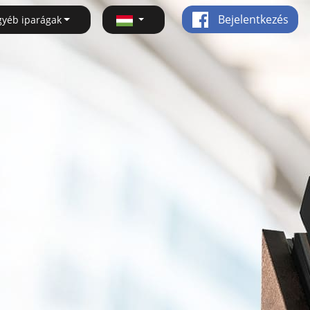
Bejelentkezés
gyéb iparágak