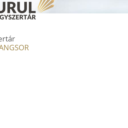
ertár
RANGSOR