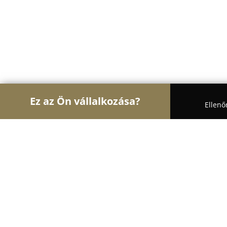
Ez az Ön vállalkozása?
Ellenő
Turul Gyógyszertár
Gyógyszertárak, Állatpatikák,
Kígyó Gyógyszertár