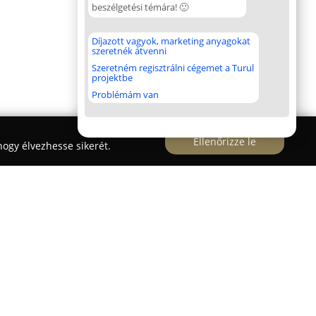
beszélgetési témára! 🙂
Díjazott vagyok, marketing anyagokat
szeretnék átvenni
Szeretném regisztrálni cégemet a Turul
projektbe
Problémám van
Ellenőrizze le
ogy élvezhesse sikerét.
23. alatt működő
Kígyó Gyógyszertár
jelentős
ségügyi ellátásában. A Hetényi Géza Megyei