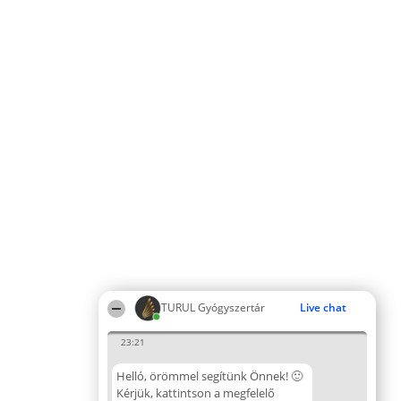
TURUL Gyógyszertár
Live chat
23:21
Helló, örömmel segítünk Önnek! 🙂
Kérjük, kattintson a megfelelő