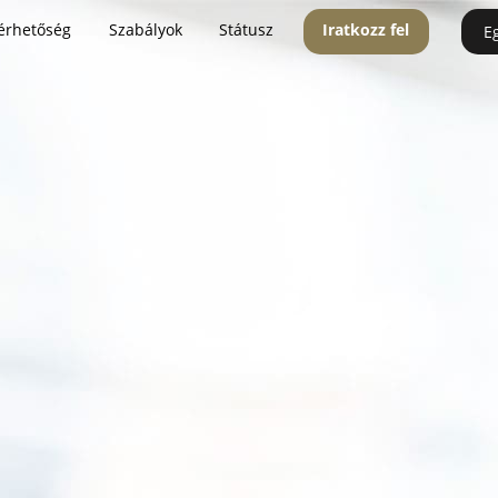
érhetőség
Szabályok
Státusz
Iratkozz fel
E