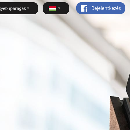
Bejelentkezés
gyéb iparágak