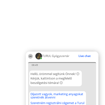
TURUL Gyógyszertár
Live chat
08:49
Helló, örömmel segítünk Önnek! 🙂
Kérjük, kattintson a megfelelő
beszélgetési témára! 🙂
Díjazott vagyok, marketing anyagokat
szeretnék átvenni
Szeretném regisztrálni cégemet a Turul