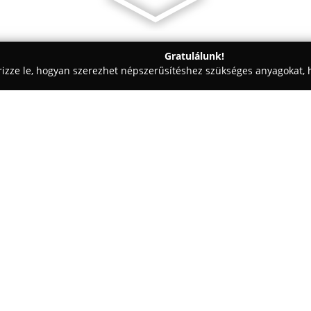
Gratulálunk!
rizze le, hogyan szerezhet népszerűsítéshez szükséges anyagokat, h
 Patikák - Vecsés
Halmy Telepi Patika
Egy cég:
A
Halmy Telepi Patika
Vecsésen
amely hosszú évek óta megbízha
közösséget. A patika elkötelez
szakszerű tanácsadás mellett, 
Mutass többet >>
emberek egészségének megőrz
Kínálatukban nemcsak vényköte