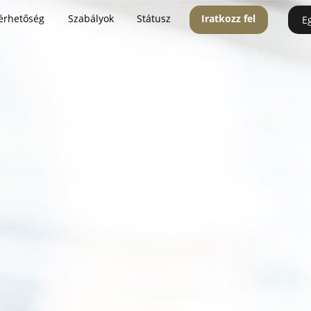
érhetőség
Szabályok
Státusz
Iratkozz fel
E