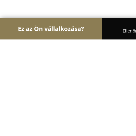
Ez az Ön vállalkozása?
Ellenő
Turul Gyógyszertár
Gyógyszertárak, Állatpatikák,
Halmy Telepi Patika
9.1
(76)