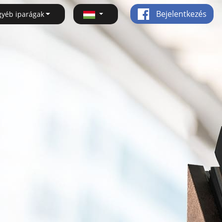
Bejelentkezés
gyéb iparágak