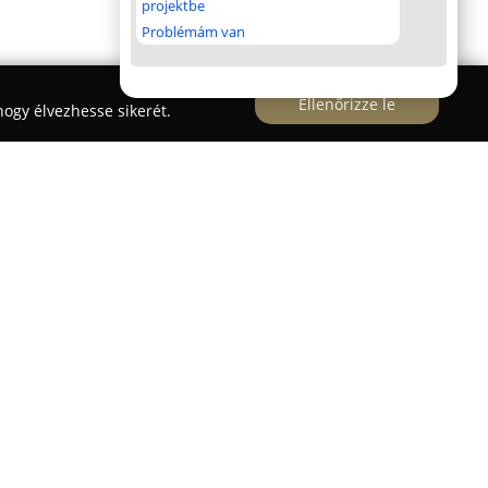
projektbe
Problémám van
Ellenőrizze le
ogy élvezhesse sikerét.
, a Halmy József téren működő gyógyszertár,
tó egészségügyi háttérrel szolgálja a helyi
te magát a magas szintű gyógyszerellátás és
hozzájárulva a betegek gyógyításához és az
éséhez.
les és vény nélkül kapható gyógyszerek, hanem