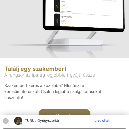
Találj egy szakembert
A rangsor az iparág legjobbjait gyűjti össze
Szakembert keres a közelébe? Ellenőrizze
keresőmotorunkat. Csak a legjobb szolgáltatásokat
használja!
Keresés
TURUL Gyógyszertár
Live chat