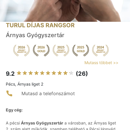
TURUL DÍJAS RANGSOR
Árnyas Gyógyszertár
Mutass többet >>
9.2
(26)
Pécs, Árnyas liget 2
Mutasd a telefonszámot
Egy cég:
A pécsi
Árnyas Gyógyszertár
a városban, az Árnyas liget
2. szám alatt működik, szemben található a Pécsi Honvéd