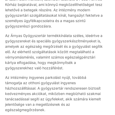
Kórház bejáratával, ami könnyű megközelíthetőséget tesz
lehetővé a betegek részére. Az intézmény modern
gyógyszertári szolgáltatásokat kínál, hangsúlyt fektetve a
személyes ügyfélkapcsolatra és a magas szintű
gyógyszerészi gondozásra.
Az Árnyas Gyógyszertár termékkínálata széles, ideértve a
gyógyszereket és speciális gyógyszerkészítményeket is,
amelyek az egészség megőrzését és a gyógyulást segítik
elő. Az elérhető szolgáltatások között megtalálható a
vérnyomásmérés, valamint számos egészségpénztári
kártya elfogadása, hogy megkönnyítsék a
gyógyszerekhez való hozzáférést.
Az intézmény ingyenes parkolást nyújt, továbbá
támogatja az otthoni gyógyulást ingyenes
házhozszállítással. A gyógyszertár rendszeresen biztosít
kedvezményes akciókat, miközben megbízható szakmai
tanácsadással segíti az ügyfeleket, akik számára kiemelt
jelentősége van a megelőzésnek és az
egészségmegőrzésnek.