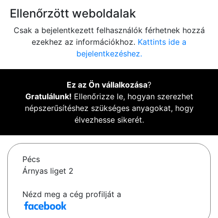
Ellenőrzött weboldalak
Csak a bejelentkezett felhasználók férhetnek hozzá
ezekhez az információkhoz.
Kattints ide a
bejelentkezéshez.
Ez az Ön vállalkozása
?
Gratulálunk!
Ellenőrizze le, hogyan szerezhet
népszerűsítéshez szükséges anyagokat, hogy
élvezhesse sikerét.
Pécs
Árnyas liget 2
Nézd meg a cég profilját a