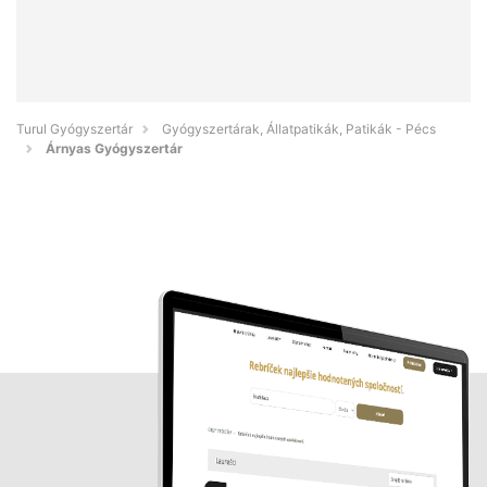
Turul Gyógyszertár
Gyógyszertárak, Állatpatikák, Patikák - Pécs
Árnyas Gyógyszertár