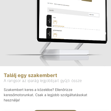
Találj egy szakembert
A rangsor az iparág legjobbjait gyűjti össze
Szakembert keres a közelébe? Ellenőrizze
keresőmotorunkat. Csak a legjobb szolgáltatásokat
használja!