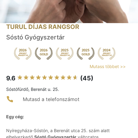
TURUL DÍJAS RANGSOR
Sóstó Gyógyszertár
Mutass többet >>
9.6
(45)
Sóstófürdő, Berenát u. 25.
Mutasd a telefonszámot
Egy cég:
Nyíregyháza-Sóstón, a Berenát utca 25. szám alatt
elhelyezkedő
Sóstó Gyógyszertár
változatos