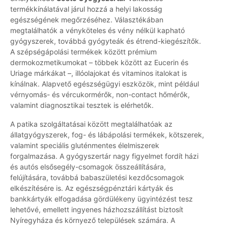
termékkínálatával járul hozzá a helyi lakosság
egészségének megőrzéséhez. Választékában
megtalálhatók a vényköteles és vény nélkül kapható
gyógyszerek, továbbá gyógyteák és étrend-kiegészítők.
A szépségápolási termékek között prémium
dermokozmetikumokat – többek között az Eucerin és
Uriage márkákat –, illóolajokat és vitaminos italokat is
kínálnak. Alapvető egészségügyi eszközök, mint például
vérnyomás- és vércukormérők, non-contact hőmérők,
valamint diagnosztikai tesztek is elérhetők.
A patika szolgáltatásai között megtalálhatóak az
állatgyógyszerek, fog- és lábápolási termékek, kötszerek,
valamint speciális gluténmentes élelmiszerek
forgalmazása. A gyógyszertár nagy figyelmet fordít házi
és autós elsősegély-csomagok összeállítására,
felújítására, továbbá babaszületési kezdőcsomagok
elkészítésére is. Az egészségpénztári kártyák és
bankkártyák elfogadása gördülékeny ügyintézést tesz
lehetővé, emellett ingyenes házhozszállítást biztosít
Nyíregyháza és környező települések számára. A