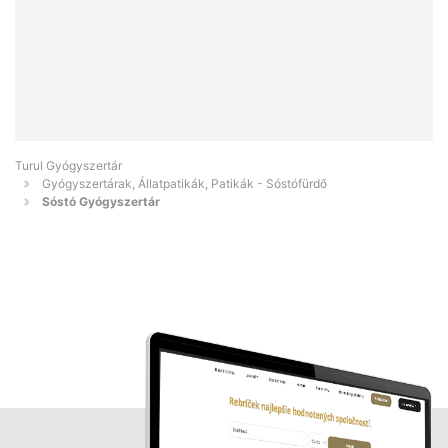
Turul Gyógyszertár
Gyógyszertárak, Állatpatikák, Patikák - Sóstófürdő
Sóstó Gyógyszertár