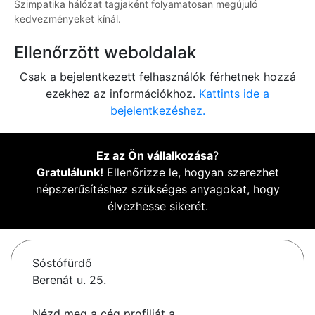
Szimpatika hálózat tagjaként folyamatosan megújuló
kedvezményeket kínál.
Ellenőrzött weboldalak
Csak a bejelentkezett felhasználók férhetnek hozzá
ezekhez az információkhoz.
Kattints ide a
bejelentkezéshez.
Ez az Ön vállalkozása
?
Gratulálunk!
Ellenőrizze le, hogyan szerezhet
népszerűsítéshez szükséges anyagokat, hogy
élvezhesse sikerét.
Sóstófürdő
Berenát u. 25.
Nézd meg a cég profilját a