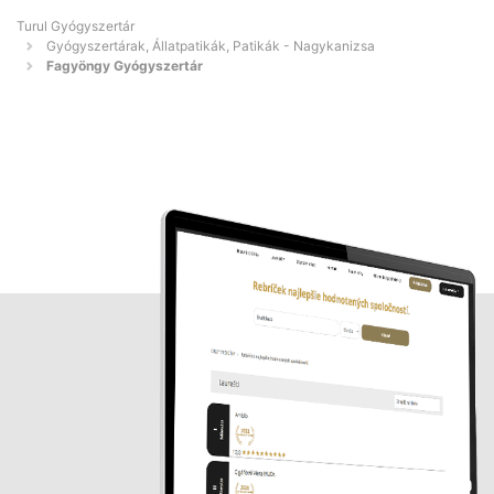
Turul Gyógyszertár
Gyógyszertárak, Állatpatikák, Patikák - Nagykanizsa
Fagyöngy Gyógyszertár