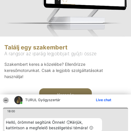
Találj egy szakembert
A rangsor az iparág legjobbjait gyűjti össze
Szakembert keres a közelébe? Ellenőrizze
keresőmotorunkat. Csak a legjobb szolgáltatásokat
használja!
Keresés
TURUL Gyógyszertár
Live chat
18:00
Helló, örömmel segítünk Önnek! 🙂Kérjük,
kattintson a megfelelő beszélgetési témára! 🙂