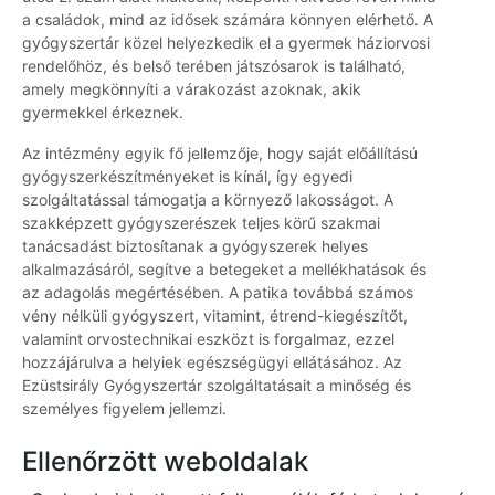
a családok, mind az idősek számára könnyen elérhető. A
gyógyszertár közel helyezkedik el a gyermek háziorvosi
rendelőhöz, és belső terében játszósarok is található,
amely megkönnyíti a várakozást azoknak, akik
gyermekkel érkeznek.
Az intézmény egyik fő jellemzője, hogy saját előállítású
gyógyszerkészítményeket is kínál, így egyedi
szolgáltatással támogatja a környező lakosságot. A
szakképzett gyógyszerészek teljes körű szakmai
tanácsadást biztosítanak a gyógyszerek helyes
alkalmazásáról, segítve a betegeket a mellékhatások és
az adagolás megértésében. A patika továbbá számos
vény nélküli gyógyszert, vitamint, étrend-kiegészítőt,
valamint orvostechnikai eszközt is forgalmaz, ezzel
hozzájárulva a helyiek egészségügyi ellátásához. Az
Ezüstsirály Gyógyszertár szolgáltatásait a minőség és
személyes figyelem jellemzi.
Ellenőrzött weboldalak