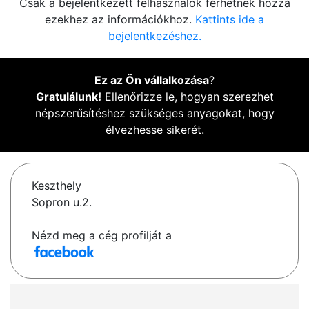
Csak a bejelentkezett felhasználók férhetnek hozzá
ezekhez az információkhoz.
Kattints ide a
bejelentkezéshez.
Ez az Ön vállalkozása
?
Gratulálunk!
Ellenőrizze le, hogyan szerezhet
népszerűsítéshez szükséges anyagokat, hogy
élvezhesse sikerét.
Keszthely
Sopron u.2.
Nézd meg a cég profilját a