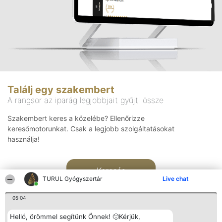
Találj egy szakembert
A rangsor az iparág legjobbjait gyűjti össze
Szakembert keres a közelébe? Ellenőrizze
keresőmotorunkat. Csak a legjobb szolgáltatásokat
használja!
Keresés
TURUL Gyógyszertár
Live chat
05:04
Helló, örömmel segítünk Önnek! 🙂Kérjük,