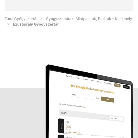
Turul Gyógyszertár
Gyógyszertárak, Állatpatikák, Patikák - Keszthely
Ezüstsirály Gyógyszertár