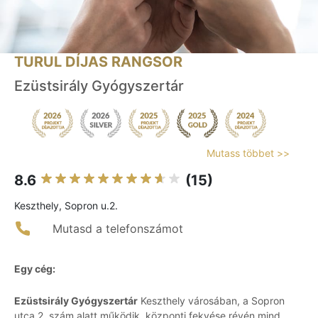
TURUL DÍJAS RANGSOR
Ezüstsirály Gyógyszertár
Mutass többet >>
8.6
(15)
Keszthely, Sopron u.2.
Mutasd a telefonszámot
Egy cég:
Ezüstsirály Gyógyszertár
Keszthely városában, a Sopron
utca 2. szám alatt működik, központi fekvése révén mind