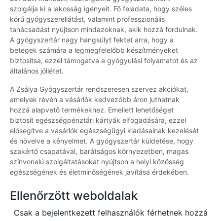
szolgálja ki a lakosság igényeit. Fő feladata, hogy széles
körű gyógyszerellátást, valamint professzionális
tanácsadást nyújtson mindazoknak, akik hozzá fordulnak.
A gyógyszertár nagy hangsúlyt fektet arra, hogy a
betegek számára a legmegfelelőbb készítményeket
biztosítsa, ezzel támogatva a gyógyulási folyamatot és az
általános jóllétet.
A Zsálya Gyógyszertár rendszeresen szervez akciókat,
amelyek révén a vásárlók kedvezőbb áron juthatnak
hozzá alapvető termékekhez. Emellett lehetőséget
biztosít egészségpénztári kártyák elfogadására, ezzel
elősegítve a vásárlók egészségügyi kiadásainak kezelését
és növelve a kényelmet. A gyógyszertár küldetése, hogy
szakértő csapatával, barátságos környezetben, magas
színvonalú szolgáltatásokat nyújtson a helyi közösség
egészségének és életminőségének javítása érdekében.
Ellenőrzött weboldalak
Csak a bejelentkezett felhasználók férhetnek hozzá