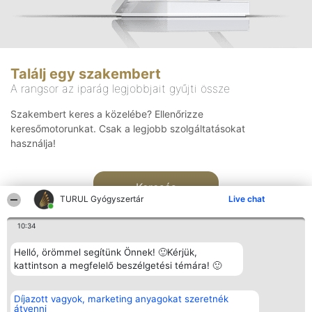
Találj egy szakembert
A rangsor az iparág legjobbjait gyűjti össze
Szakembert keres a közelébe? Ellenőrizze
keresőmotorunkat. Csak a legjobb szolgáltatásokat
használja!
Keresés
TURUL Gyógyszertár
Live chat
10:34
Helló, örömmel segítünk Önnek! 🙂Kérjük,
kattintson a megfelelő beszélgetési témára! 🙂
Rangsorszervező
Népszavazás
Elérhetőség
Díjazott vagyok, marketing anyagokat szeretnék
SC Beautiful Company S.R.L.
Nyertesek
Elérhetőség
átvenni
Bulevardul Aleea Timișul De
Az összes