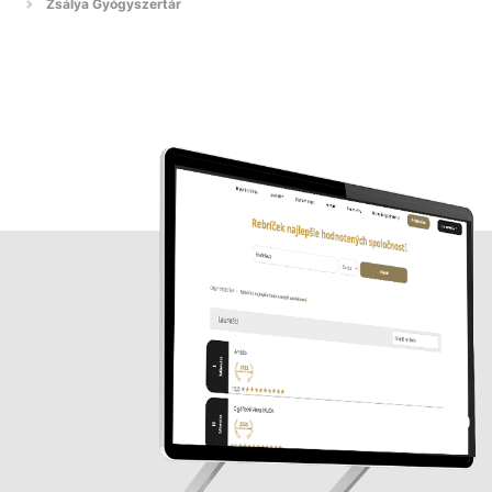
Zsálya Gyógyszertár