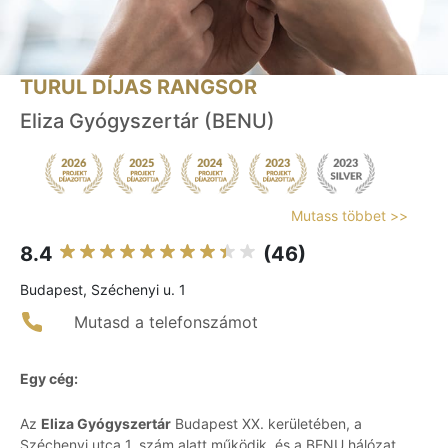
TURUL DÍJAS RANGSOR
Eliza Gyógyszertár (BENU)
Mutass többet >>
8.4
(46)
Budapest, Széchenyi u. 1
Mutasd a telefonszámot
Egy cég:
Az
Eliza Gyógyszertár
Budapest XX. kerületében, a
Széchenyi utca 1. szám alatt működik, és a BENU hálózat