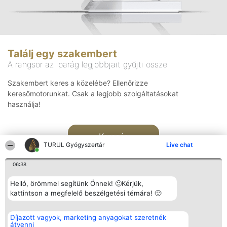
Találj egy szakembert
A rangsor az iparág legjobbjait gyűjti össze
Szakembert keres a közelébe? Ellenőrizze
keresőmotorunkat. Csak a legjobb szolgáltatásokat
használja!
Keresés
TURUL Gyógyszertár
Live chat
06:38
Helló, örömmel segítünk Önnek! 🙂Kérjük,
kattintson a megfelelő beszélgetési témára! 🙂
Rangsorszervező
Népszavazás
Elérhetőség
Díjazott vagyok, marketing anyagokat szeretnék
SC Beautiful Company S.R.L.
Nyertesek
Elérhetőség
átvenni
Bulevardul Aleea Timișul De
Az összes