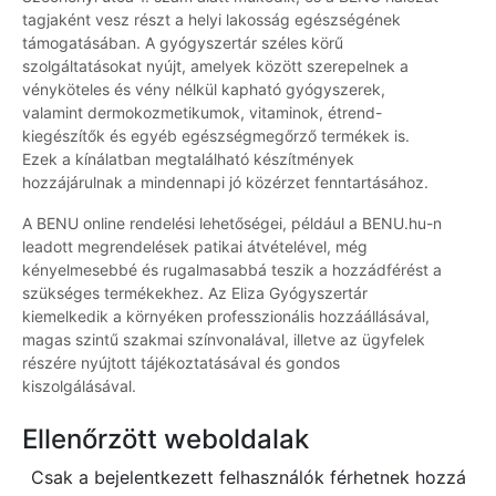
tagjaként vesz részt a helyi lakosság egészségének
támogatásában. A gyógyszertár széles körű
szolgáltatásokat nyújt, amelyek között szerepelnek a
vényköteles és vény nélkül kapható gyógyszerek,
valamint dermokozmetikumok, vitaminok, étrend-
kiegészítők és egyéb egészségmegőrző termékek is.
Ezek a kínálatban megtalálható készítmények
hozzájárulnak a mindennapi jó közérzet fenntartásához.
A BENU online rendelési lehetőségei, például a BENU.hu-n
leadott megrendelések patikai átvételével, még
kényelmesebbé és rugalmasabbá teszik a hozzádférést a
szükséges termékekhez. Az Eliza Gyógyszertár
kiemelkedik a környéken professzionális hozzáállásával,
magas szintű szakmai színvonalával, illetve az ügyfelek
részére nyújtott tájékoztatásával és gondos
kiszolgálásával.
Ellenőrzött weboldalak
Csak a bejelentkezett felhasználók férhetnek hozzá