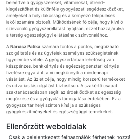
beleértve a gyógyszereket, vitaminokat, étrend-
kiegészítőket és különféle gyógyászati segédeszközöket,
amelyeket a helyi lakosság és a környező települések
lakói számára biztosít. Működésének fő célja, hogy kiváló
színvonalú gyógyszerellátást nyújtson, ezzel hozzájárulva
a térség egészségügyi ellátásának színvonalához.
A
Nárcisz Patika
számára fontos a pontos, megbízható
szolgáltatás és az ügyfelek személyes szükségleteinek
figyelembe vétele. A gyógyszertárban lehetőség van
készpénzes, bankkártyás és egészségpénztári kártyás
fizetésre egyaránt, ami megkönnyíti a mindennapi
vásárlást. Az üzlet célja, hogy mindig korszerű termékeket
és udvarias kiszolgálást biztosítson. A szakértő csapat
szaktanácsadásban segíti az érdeklődőket az egészség
megőrzése és a gyógyulás támogatása érdekében. Ez a
gyógyszertár helyi szinten kínálja a szükséges
gyógykészítményeket és egészségügyi termékeket.
Ellenőrzött weboldalak
Csak a bejelentkezett felhasználók férhetnek hozzá