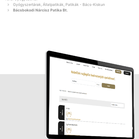
Gyógyszertárak, Állatpatikák, Patikák - Bács-Kiskun
Bácsbokodi Nárcisz Patika Bt.