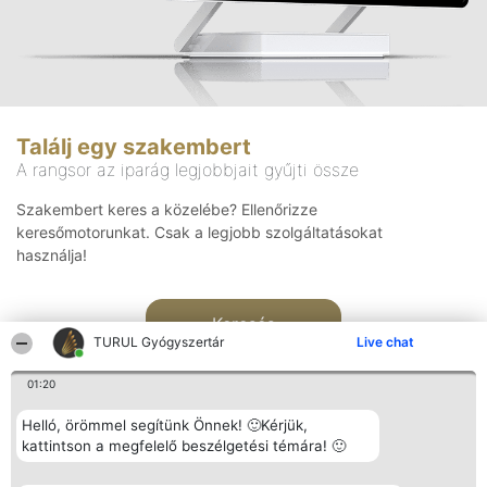
Találj egy szakembert
A rangsor az iparág legjobbjait gyűjti össze
Szakembert keres a közelébe? Ellenőrizze
keresőmotorunkat. Csak a legjobb szolgáltatásokat
használja!
Keresés
TURUL Gyógyszertár
Live chat
01:20
Helló, örömmel segítünk Önnek! 🙂Kérjük,
kattintson a megfelelő beszélgetési témára! 🙂
Rangsorszervező
Népszavazás
Elérhetőség