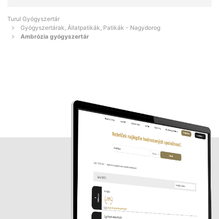
Turul Gyógyszertár
Gyógyszertárak, Állatpatikák, Patikák - Nagydorog
Ambrózia gyógyszertár