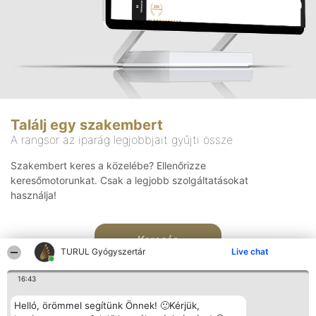
Találj egy szakembert
A rangsor az iparág legjobbjait gyűjti össze
Szakembert keres a közelébe? Ellenőrizze
keresőmotorunkat. Csak a legjobb szolgáltatásokat
használja!
Keresés
TURUL Gyógyszertár
Live chat
16:43
Helló, örömmel segítünk Önnek! 🙂Kérjük,