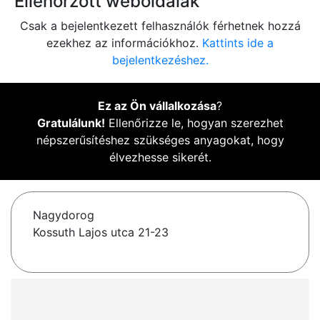
Ellenőrzött weboldalak
Csak a bejelentkezett felhasználók férhetnek hozzá
ezekhez az információkhoz.
Kattints ide a
bejelentkezéshez.
Ez az Ön vállalkozása
?
Gratulálunk!
Ellenőrizze le, hogyan szerezhet
népszerűsítéshez szükséges anyagokat, hogy
élvezhesse sikerét.
Nagydorog
Kossuth Lajos utca 21-23