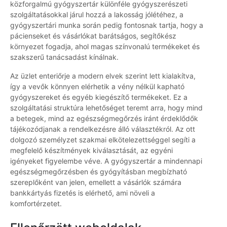
közforgalmú gyógyszertár különféle gyógyszerészeti
szolgáltatásokkal járul hozzá a lakosság jólétéhez, a
gyógyszertári munka során pedig fontosnak tartja, hogy a
pácienseket és vásárlókat barátságos, segítőkész
környezet fogadja, ahol magas színvonalú termékeket és
szakszerű tanácsadást kínálnak.
Az üzlet enteriőrje a modern elvek szerint lett kialakítva,
így a vevők könnyen elérhetik a vény nélkül kapható
gyógyszereket és egyéb kiegészítő termékeket. Ez a
szolgáltatási struktúra lehetőséget teremt arra, hogy mind
a betegek, mind az egészségmegőrzés iránt érdeklődők
tájékozódjanak a rendelkezésre álló választékról. Az ott
dolgozó személyzet szakmai elkötelezettséggel segíti a
megfelelő készítmények kiválasztását, az egyéni
igényeket figyelembe véve. A gyógyszertár a mindennapi
egészségmegőrzésben és gyógyításban megbízható
szereplőként van jelen, emellett a vásárlók számára
bankkártyás fizetés is elérhető, ami növeli a
komfortérzetet.