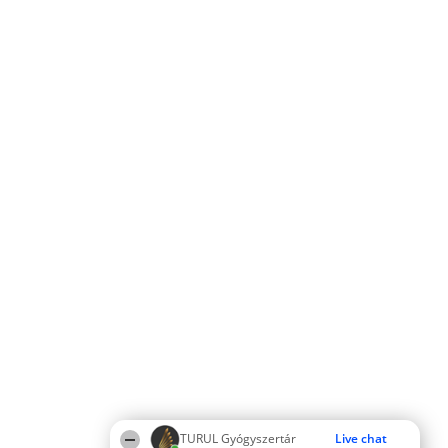
TURUL Gyógyszertár
Live chat