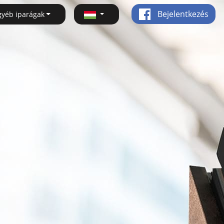
Bejelentkezés
gyéb iparágak