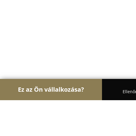
Ez az Ön vállalkozása?
Ellenő
Turul Gyógyszertár
Gyógyszertárak, Állatpatikák,