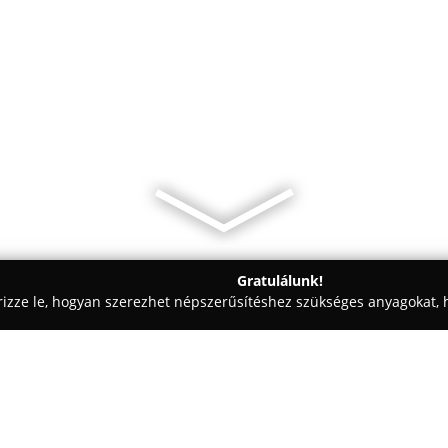
Gratulálunk!
rizze le, hogyan szerezhet népszerűsítéshez szükséges anyagokat, h
 Patikák - Pécs
Solvay Pharma Kft.