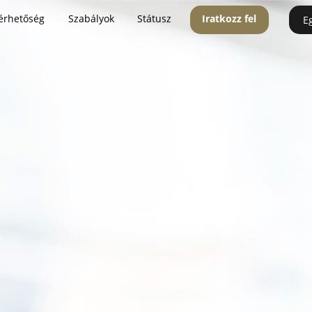
érhetőség
Szabályok
Státusz
Iratkozz fel
E