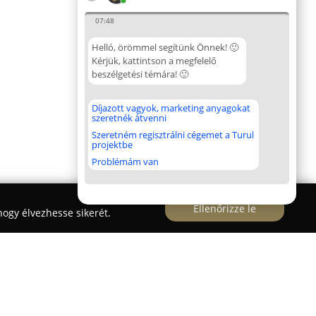
07:48
Helló, örömmel segítünk Önnek! 🙂
Kérjük, kattintson a megfelelő
beszélgetési témára! 🙂
Díjazott vagyok, marketing anyagokat
szeretnék átvenni
Szeretném regisztrálni cégemet a Turul
projektbe
Problémám van
Ellenőrizze le
ogy élvezhesse sikerét.