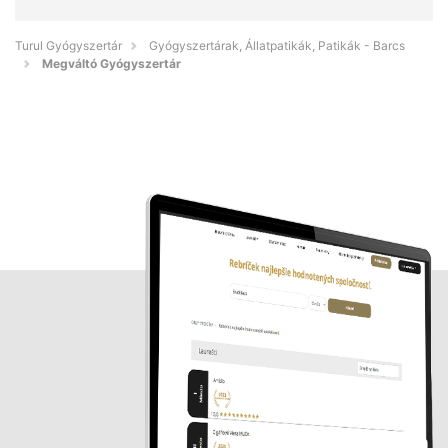
Turul Gyógyszertár
Gyógyszertárak, Állatpatikák, Patikák - Barcs
Megváltó Gyógyszertár