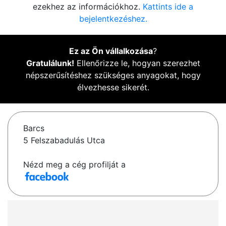
ezekhez az információkhoz.
Kattints ide a
bejelentkezéshez.
Ez az Ön vállalkozása
?
Gratulálunk!
Ellenőrizze le, hogyan szerezhet
népszerűsítéshez szükséges anyagokat, hogy
élvezhesse sikerét.
Barcs
5 Felszabadulás Utca
Nézd meg a cég profilját a