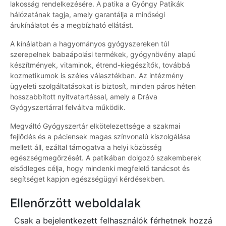
lakosság rendelkezésére. A patika a Gyöngy Patikák
hálózatának tagja, amely garantálja a minőségi
árukínálatot és a megbízható ellátást.
A kínálatban a hagyományos gyógyszereken túl
szerepelnek babaápolási termékek, gyógynövény alapú
készítmények, vitaminok, étrend-kiegészítők, továbbá
kozmetikumok is széles választékban. Az intézmény
ügyeleti szolgáltatásokat is biztosít, minden páros héten
hosszabbított nyitvatartással, amely a Dráva
Gyógyszertárral felváltva működik.
Megváltó Gyógyszertár elkötelezettsége a szakmai
fejlődés és a páciensek magas színvonalú kiszolgálása
mellett áll, ezáltal támogatva a helyi közösség
egészségmegőrzését. A patikában dolgozó szakemberek
elsődleges célja, hogy mindenki megfelelő tanácsot és
segítséget kapjon egészségügyi kérdésekben.
Ellenőrzött weboldalak
Csak a bejelentkezett felhasználók férhetnek hozzá