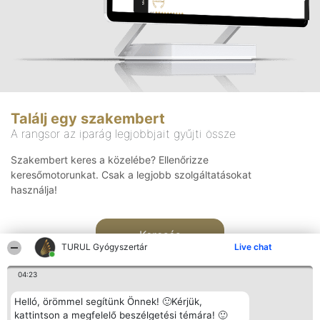
Találj egy szakembert
A rangsor az iparág legjobbjait gyűjti össze
Szakembert keres a közelébe? Ellenőrizze
keresőmotorunkat. Csak a legjobb szolgáltatásokat
használja!
Keresés
TURUL Gyógyszertár
Live chat
04:23
Helló, örömmel segítünk Önnek! 🙂Kérjük,
kattintson a megfelelő beszélgetési témára! 🙂