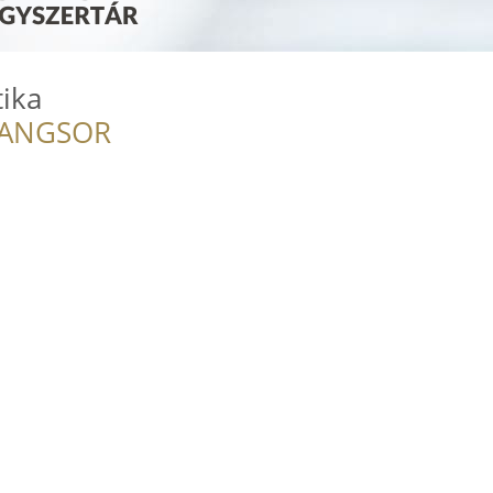
ika
RANGSOR