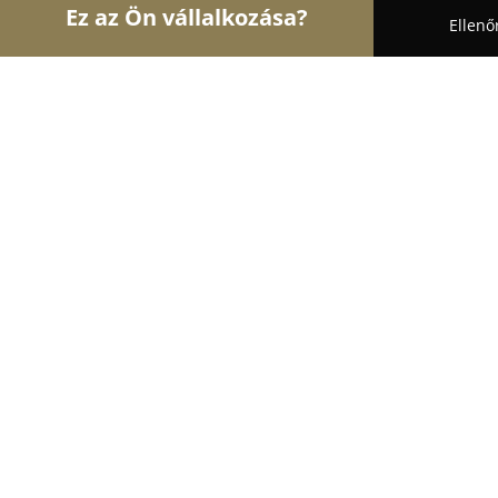
Ez az Ön vállalkozása?
Ellenő
Turul Gyógyszertár
Gyógyszertárak, Állatpatikák,
ZUE Online Patika
9.8
(1209)
Szeged, Szeged
Mutasd a telefonszámot