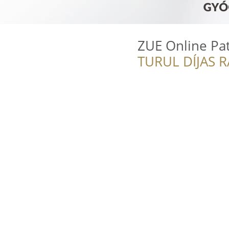
ZUE Online Pat
TURUL DÍJAS 