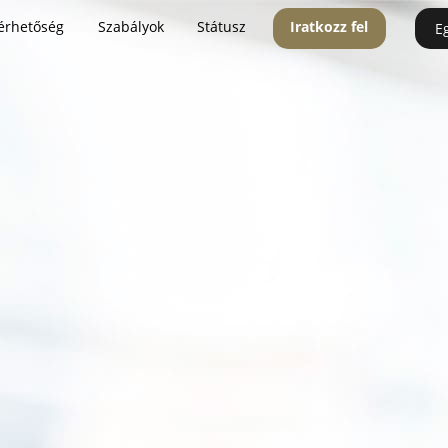
érhetőség
Szabályok
Státusz
Iratkozz fel
E