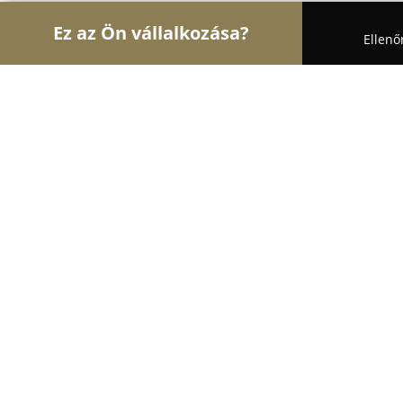
Ez az Ön vállalkozása?
Ellenő
Turul Gyógyszertár
Gyógyszertárak, Állatpatikák,
Benu Gyógyszertár Szentes
9.2
(27)
Szentes, Sima Ferenc utca 38
Mutasd a telefonszámot