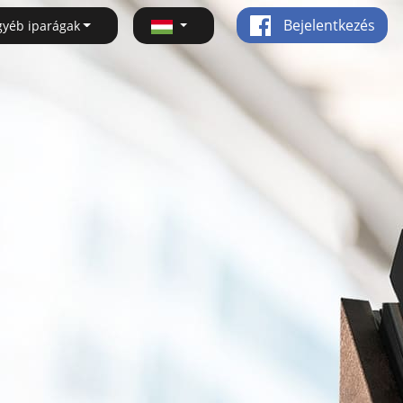
Bejelentkezés
gyéb iparágak