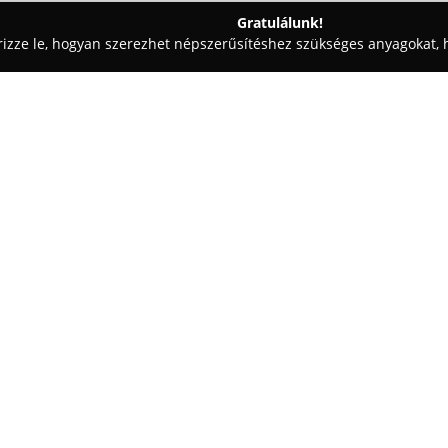
Gratulálunk!
rizze le, hogyan szerezhet népszerűsítéshez szükséges anyagokat, h
 Patikák - Szentes
Benu Gyógyszertár Szentes
Egy cég:
BENU Gyógyszertár Szentes
a 
tulajdonít az egészség és az e
feladataként a betegek profess
széles termék- és szolgáltatás
Mutass többet >>
támogatását, az egészségmegőr
gyógyszertár számára a megbíz
alapvető értékek, és folyamatos
elégedettségét.
A BENU egységes koncepciója mo