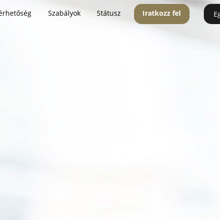
érhetőség
Szabályok
Státusz
Iratkozz fel
E