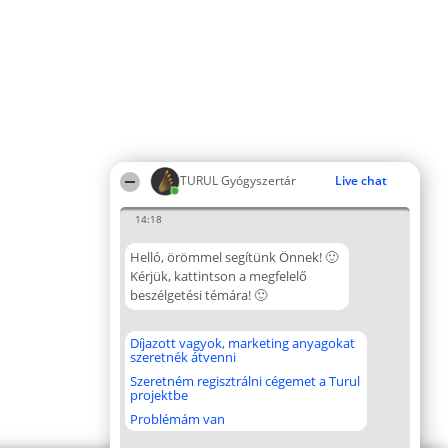
TURUL Gyógyszertár
Live chat
14:18
Helló, örömmel segítünk Önnek! 🙂
Kérjük, kattintson a megfelelő
beszélgetési témára! 🙂
Díjazott vagyok, marketing anyagokat
szeretnék átvenni
Szeretném regisztrálni cégemet a Turul
projektbe
Problémám van