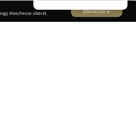
Ellenőrizze le
ogy élvezhesse sikerét.
BENU hálózatának részeként kiemelt fontosságot
mberi értékek előtérbe helyezésének. Elsődleges
zionális gyógyszerellátását végzi, ugyanakkor
választékot kínál, amely az egészséges életmód
zést és a betegségek megelőzését célozza. A
hatóság, a bizalom és a szakmai színvonal
an törekszik arra, hogy növelje a vásárlók
dern, letisztult arculattal rendelkezik,