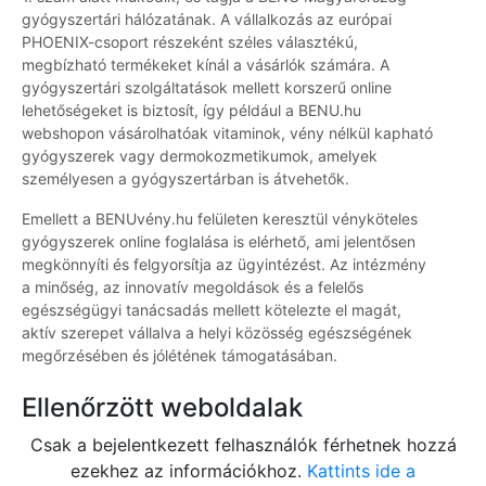
gyógyszertári hálózatának. A vállalkozás az európai
PHOENIX-csoport részeként széles választékú,
megbízható termékeket kínál a vásárlók számára. A
gyógyszertári szolgáltatások mellett korszerű online
lehetőségeket is biztosít, így például a BENU.hu
webshopon vásárolhatóak vitaminok, vény nélkül kapható
gyógyszerek vagy dermokozmetikumok, amelyek
személyesen a gyógyszertárban is átvehetők.
Emellett a BENUvény.hu felületen keresztül vényköteles
gyógyszerek online foglalása is elérhető, ami jelentősen
megkönnyíti és felgyorsítja az ügyintézést. Az intézmény
a minőség, az innovatív megoldások és a felelős
egészségügyi tanácsadás mellett kötelezte el magát,
aktív szerepet vállalva a helyi közösség egészségének
megőrzésében és jólétének támogatásában.
Ellenőrzött weboldalak
Csak a bejelentkezett felhasználók férhetnek hozzá
ezekhez az információkhoz.
Kattints ide a