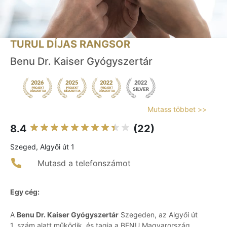
TURUL DÍJAS RANGSOR
Benu Dr. Kaiser Gyógyszertár
Mutass többet >>
8.4
(22)
Szeged, Algyői út 1
Mutasd a telefonszámot
Egy cég:
A
Benu Dr. Kaiser Gyógyszertár
Szegeden, az Algyői út
1. szám alatt működik, és tagja a BENU Magyarország