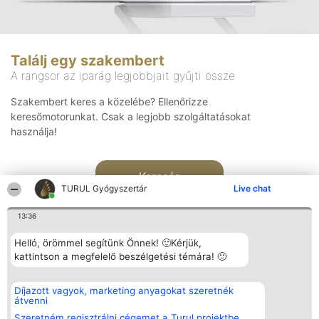
Találj egy szakembert
A rangsor az iparág legjobbjait gyűjti össze
Szakembert keres a közelébe? Ellenőrizze
keresőmotorunkat. Csak a legjobb szolgáltatásokat
használja!
Keresés
TURUL Gyógyszertár
Live chat
13:36
Helló, örömmel segítünk Önnek! 🙂Kérjük,
kattintson a megfelelő beszélgetési témára! 🙂
Rangsorszervező
Népszavazás
Elérhetőség
Díjazott vagyok, marketing anyagokat szeretnék
SC Beautiful Company S.R.L.
Nyertesek
Elérhetőség
átvenni
Bulevardul Aleea Timișul De
Az összes
Sus Nr. 2, Bl. A30, Sc. A, Et.
díjazottak
Szeretném regisztrálni cégemet a Turul projektbe