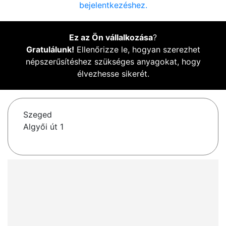
bejelentkezéshez.
Ez az Ön vállalkozása
?
Gratulálunk!
Ellenőrizze le, hogyan szerezhet
népszerűsítéshez szükséges anyagokat, hogy
élvezhesse sikerét.
Szeged
Algyői út 1