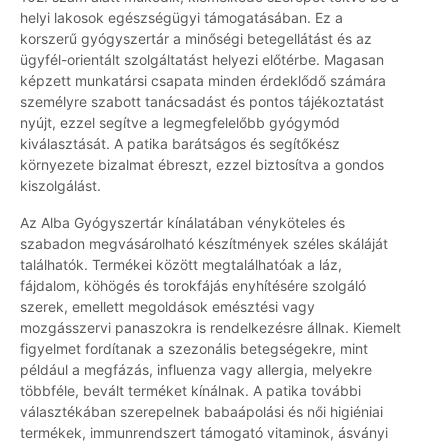
helyi lakosok egészségügyi támogatásában. Ez a
korszerű gyógyszertár a minőségi betegellátást és az
ügyfél-orientált szolgáltatást helyezi előtérbe. Magasan
képzett munkatársi csapata minden érdeklődő számára
személyre szabott tanácsadást és pontos tájékoztatást
nyújt, ezzel segítve a legmegfelelőbb gyógymód
kiválasztását. A patika barátságos és segítőkész
környezete bizalmat ébreszt, ezzel biztosítva a gondos
kiszolgálást.
Az Alba Gyógyszertár kínálatában vényköteles és
szabadon megvásárolható készítmények széles skáláját
találhatók. Termékei között megtalálhatóak a láz,
fájdalom, köhögés és torokfájás enyhítésére szolgáló
szerek, emellett megoldások emésztési vagy
mozgásszervi panaszokra is rendelkezésre állnak. Kiemelt
figyelmet fordítanak a szezonális betegségekre, mint
például a megfázás, influenza vagy allergia, melyekre
többféle, bevált terméket kínálnak. A patika további
választékában szerepelnek babaápolási és női higiéniai
termékek, immunrendszert támogató vitaminok, ásványi