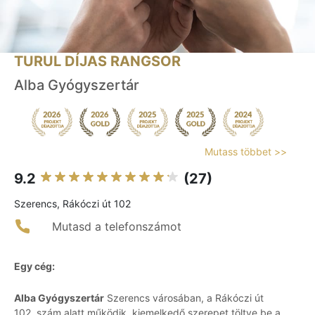
TURUL DÍJAS RANGSOR
Alba Gyógyszertár
Mutass többet >>
9.2
(27)
Szerencs, Rákóczi út 102
Mutasd a telefonszámot
Egy cég:
Alba Gyógyszertár
Szerencs városában, a Rákóczi út
102. szám alatt működik, kiemelkedő szerepet töltve be a