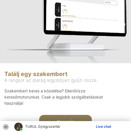
Találj egy szakembert
A rangsor az iparág legjobbjait gyűjti össze
Szakembert keres a közelébe? Ellenőrizze
keresőmotorunkat. Csak a legjobb szolgáltatásokat
használja!
Keresés
TURUL Gyógyszertár
Live chat