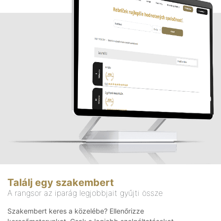
Találj egy szakembert
A rangsor az iparág legjobbjait gyűjti össze
Szakembert keres a közelébe? Ellenőrizze