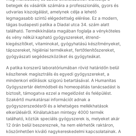
betegek és vásárlók számára a professzionális, gyors és
udvarias kiszolgálást, amelynek célja a lehető
legmagasabb szintű elégedettség elérése. Ez a modern,
tágas budapesti patika a Diadal utca 34. szám alatt
található. Termékkínálata magában foglalja a vényköteles
és vény nélkül kapható gyógyszereket, étrend-
kiegészítőket, vitaminokat, gyógyhatású készítményeket,
tápszereket, higiéniai termékeket, fertőtlenítőszereket,
gyógyászati segédeszközöket és gyógyteákat.
A patika korszerű laboratóriumában rövid határidőn belül
készítenek magisztrális és egyedi gyógyszereket, a
mindenkori előírások szigorú betartásával. A Humanitas
Gyógyszertár életmódbeli és homeopátiás tanácsadást is
biztosít, támogatva ezzel a megelőzést és felépülést.
Szakértő munkatársai információt adnak a
gyógyszerszedésről és a lehetséges mellékhatások
elkerüléséről. Kínálatukban mintegy 4000 termék
található, köztük speciális gyógyszerek is, melyeket akár
12 órán belül beszereznek, ha nem elérhetők raktáron,
köszönhetően kiváló nagykereskedelmi kapcsolatainak. A