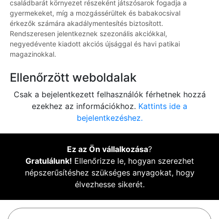
családbarát környezet részeként játszósarok fogadja a
gyermekeket, míg a mozgássérültek és babakocsival
érkezők számára akadálymentesítés biztosított.
Rendszeresen jelentkeznek szezonális akciókkal,
negyedévente kiadott akciós újsággal és havi patikai
magazinokkal.
Ellenőrzött weboldalak
Csak a bejelentkezett felhasználók férhetnek hozzá
ezekhez az információkhoz.
Kattints ide a
bejelentkezéshez.
Ez az Ön vállalkozása
?
Gratulálunk!
Ellenőrizze le, hogyan szerezhet
népszerűsítéshez szükséges anyagokat, hogy
élvezhesse sikerét.