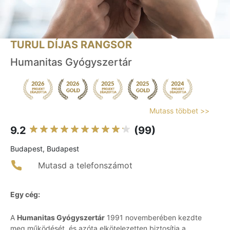
TURUL DÍJAS RANGSOR
Humanitas Gyógyszertár
Mutass többet >>
9.2
(99)
Budapest, Budapest
Mutasd a telefonszámot
Egy cég:
A
Humanitas Gyógyszertár
1991 novemberében kezdte
meg működését, és azóta elkötelezetten biztosítja a