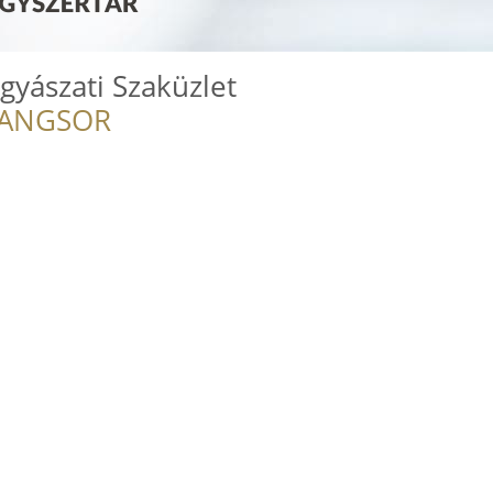
yászati Szaküzlet
RANGSOR