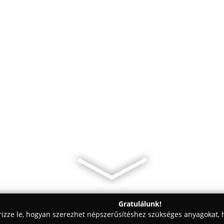
Gratulálunk!
rizze le, hogyan szerezhet népszerűsítéshez szükséges anyagokat, h