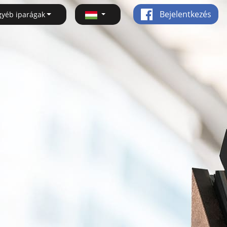
Bejelentkezés
gyéb iparágak