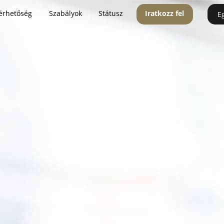
érhetőség
Szabályok
Státusz
Iratkozz fel
E