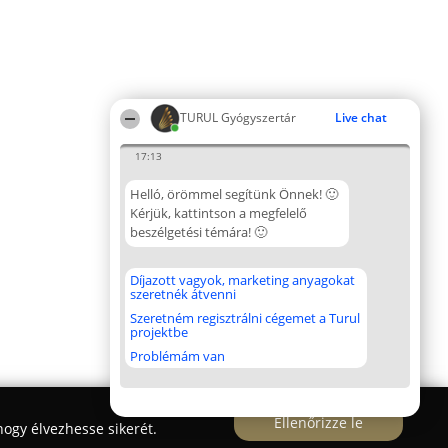
TURUL Gyógyszertár
Live chat
17:13
Helló, örömmel segítünk Önnek! 🙂
Kérjük, kattintson a megfelelő
beszélgetési témára! 🙂
Díjazott vagyok, marketing anyagokat
szeretnék átvenni
Szeretném regisztrálni cégemet a Turul
projektbe
Problémám van
Ellenőrizze le
ogy élvezhesse sikerét.