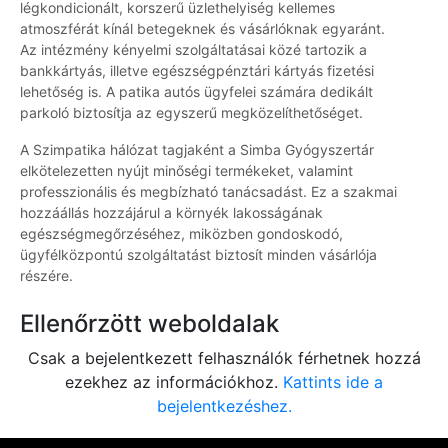
légkondicionált, korszerű üzlethelyiség kellemes
atmoszférát kínál betegeknek és vásárlóknak egyaránt.
Az intézmény kényelmi szolgáltatásai közé tartozik a
bankkártyás, illetve egészségpénztári kártyás fizetési
lehetőség is. A patika autós ügyfelei számára dedikált
parkoló biztosítja az egyszerű megközelíthetőséget.
A Szimpatika hálózat tagjaként a Simba Gyógyszertár
elkötelezetten nyújt minőségi termékeket, valamint
professzionális és megbízható tanácsadást. Ez a szakmai
hozzáállás hozzájárul a környék lakosságának
egészségmegőrzéséhez, miközben gondoskodó,
ügyfélközpontú szolgáltatást biztosít minden vásárlója
részére.
Ellenőrzött weboldalak
Csak a bejelentkezett felhasználók férhetnek hozzá
ezekhez az információkhoz.
Kattints ide a
bejelentkezéshez.