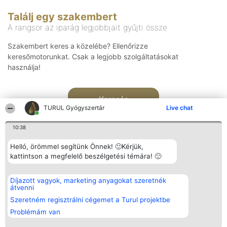
Találj egy szakembert
A rangsor az iparág legjobbjait gyűjti össze
Szakembert keres a közelébe? Ellenőrizze
keresőmotorunkat. Csak a legjobb szolgáltatásokat
használja!
Keresés
TURUL Gyógyszertár
Live chat
10:38
Helló, örömmel segítünk Önnek! 🙂Kérjük,
kattintson a megfelelő beszélgetési témára! 🙂
Rangsorszervező
Népszavazás
Elérhetőség
Díjazott vagyok, marketing anyagokat szeretnék
SC Beautiful Company S.R.L.
Nyertesek
Elérhetőség
átvenni
Bulevardul Aleea Timișul De
Az összes
Sus Nr. 2, Bl. A30, Sc. A, Et.
díjazottak
Szeretném regisztrálni cégemet a Turul projektbe
4, Ap. 13
listája
Problémám van
Bukarest 53-238
Szabályok
Adószám 36737675
Státusz
tel: +363 033 425 71
Polityka