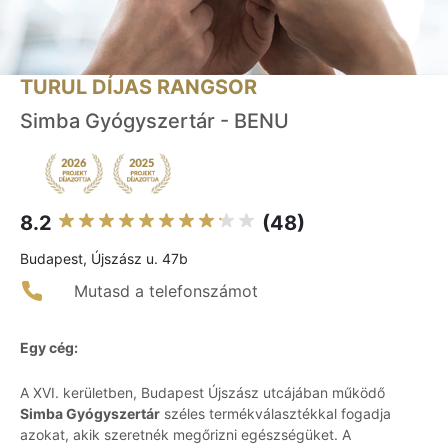
TURUL DÍJAS RANGSOR
Simba Gyógyszertár - BENU
8.2
(48)
Budapest, Újszász u. 47b
Mutasd a telefonszámot
Egy cég:
A XVI. kerületben, Budapest Újszász utcájában működő
Simba Gyógyszertár
széles termékválasztékkal fogadja
azokat, akik szeretnék megőrizni egészségüket. A