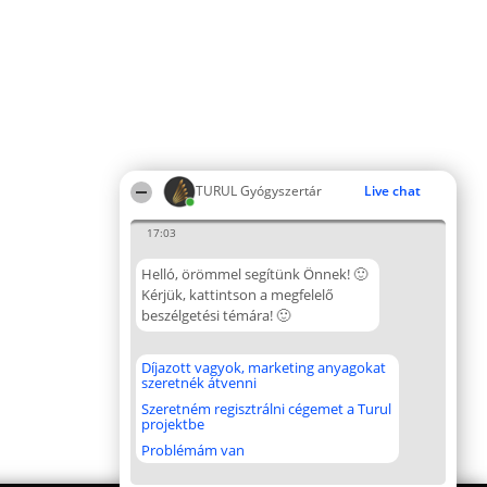
TURUL Gyógyszertár
Live chat
17:03
Helló, örömmel segítünk Önnek! 🙂
Kérjük, kattintson a megfelelő
beszélgetési témára! 🙂
Díjazott vagyok, marketing anyagokat
szeretnék átvenni
Szeretném regisztrálni cégemet a Turul
projektbe
Problémám van