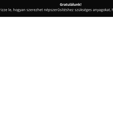
Gratulálunk!
rizze le, hogyan szerezhet népszerűsítéshez szükséges anyagokat, h
 Patikák - Békés
Kígyó Gyógyszertár
Egy cég:
A
Kígyó Gyógyszertár
Köröslad
alatt működik, ahol a szakmai 
kínálata a hagyományos gyógyk
mozgásszervi problémákra ajánlo
valamint torokfertőtlenítőket is
A választék jelentős részét tesz
immunerősítők, továbbá különf
iránt érdeklődők számára elérhe
valamint gyógykozmetikumok so