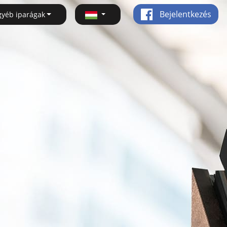
Bejelentkezés
gyéb iparágak