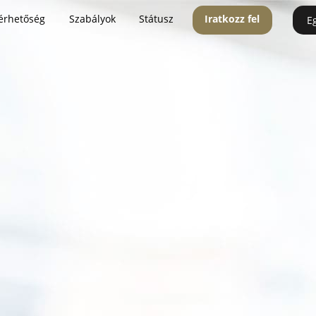
érhetőség
Szabályok
Státusz
Iratkozz fel
E