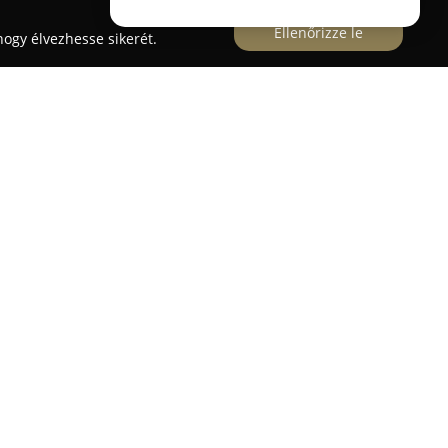
Ellenőrizze le
ogy élvezhesse sikerét.
ány központjában, a Kossuth Lajos út 4. szám
tudás ötvöződik a gondoskodással. A gyógyszertár
észítményeken túl magában foglalja a
tt szereket, fájdalom- és lázcsillapítókat,
.
ik ki a vitaminok, táplálékkiegészítők,
éle gyógyteák és gyógyvizek. A szépségápolás
tők arc-, kéz-, láb- és testápoló termékek,
kfélesége. Emellett megtalálhatók babaápolási