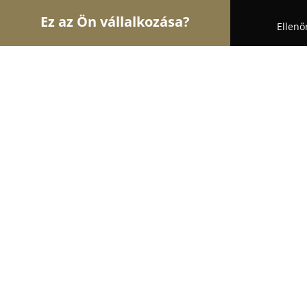
Ez az Ön vállalkozása?
Ellenő
Turul Gyógyszertár
Gyógyszertárak, Állatpatikák,
Kígyó Gyógyszertár
8
(7)
Körösladány, Kossuth Lajos út 4
Mutasd a telefonszámot