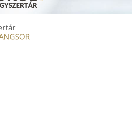
ertár
RANGSOR