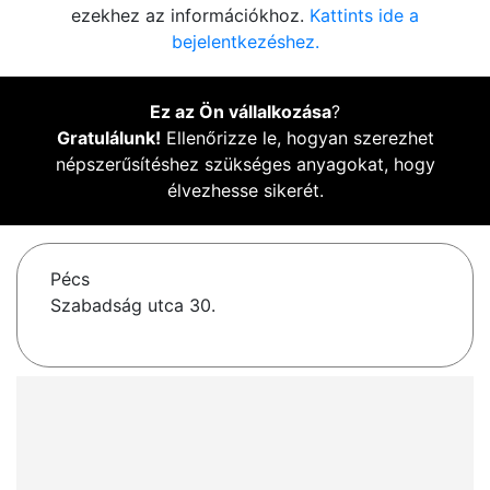
ezekhez az információkhoz.
Kattints ide a
bejelentkezéshez.
Ez az Ön vállalkozása
?
Gratulálunk!
Ellenőrizze le, hogyan szerezhet
népszerűsítéshez szükséges anyagokat, hogy
élvezhesse sikerét.
Pécs
Szabadság utca 30.