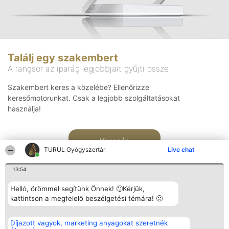
Találj egy szakembert
A rangsor az iparág legjobbjait gyűjti össze
Szakembert keres a közelébe? Ellenőrizze
keresőmotorunkat. Csak a legjobb szolgáltatásokat
használja!
Keresés
TURUL Gyógyszertár
Live chat
13:54
Helló, örömmel segítünk Önnek! 🙂Kérjük,
kattintson a megfelelő beszélgetési témára! 🙂
Rangsorszervező
Népszavazás
Elérhetőség
Díjazott vagyok, marketing anyagokat szeretnék
SC Beautiful Company S.R.L.
Nyertesek
Elérhetőség