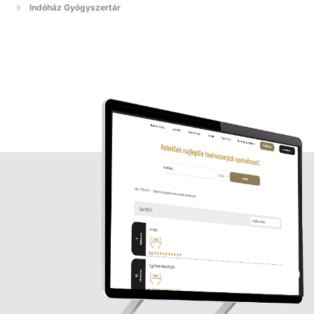
Indóház Gyógyszertár