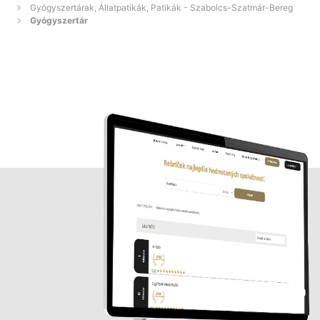
Gyógyszertárak, Állatpatikák, Patikák - Szabolcs-Szatmár-Bereg
Gyógyszertár