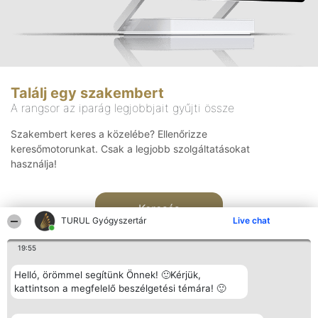
Találj egy szakembert
A rangsor az iparág legjobbjait gyűjti össze
Szakembert keres a közelébe? Ellenőrizze
keresőmotorunkat. Csak a legjobb szolgáltatásokat
használja!
Keresés
TURUL Gyógyszertár
Live chat
19:55
Helló, örömmel segítünk Önnek! 🙂Kérjük,
kattintson a megfelelő beszélgetési témára! 🙂
Rangsorszervező
Népszavazás
Elérhetőség