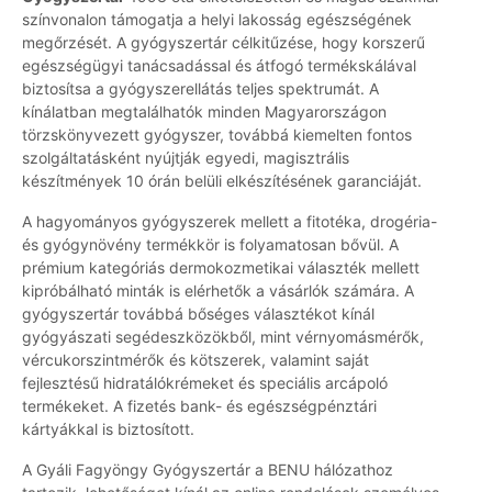
színvonalon támogatja a helyi lakosság egészségének
megőrzését. A gyógyszertár célkitűzése, hogy korszerű
egészségügyi tanácsadással és átfogó termékskálával
biztosítsa a gyógyszerellátás teljes spektrumát. A
kínálatban megtalálhatók minden Magyarországon
törzskönyvezett gyógyszer, továbbá kiemelten fontos
szolgáltatásként nyújtják egyedi, magisztrális
készítmények 10 órán belüli elkészítésének garanciáját.
A hagyományos gyógyszerek mellett a fitotéka, drogéria-
és gyógynövény termékkör is folyamatosan bővül. A
prémium kategóriás dermokozmetikai választék mellett
kipróbálható minták is elérhetők a vásárlók számára. A
gyógyszertár továbbá bőséges választékot kínál
gyógyászati segédeszközökből, mint vérnyomásmérők,
vércukorszintmérők és kötszerek, valamint saját
fejlesztésű hidratálókrémeket és speciális arcápoló
termékeket. A fizetés bank- és egészségpénztári
kártyákkal is biztosított.
A Gyáli Fagyöngy Gyógyszertár a BENU hálózathoz