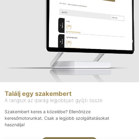
Találj egy szakembert
A rangsor az iparág legjobbjait gyűjti össze
Szakembert keres a közelébe? Ellenőrizze
keresőmotorunkat. Csak a legjobb szolgáltatásokat
használja!