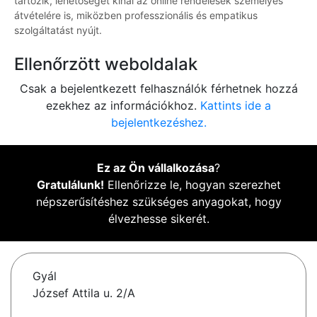
tartozik, lehetőséget kínál az online rendelések személyes
átvételére is, miközben professzionális és empatikus
szolgáltatást nyújt.
Ellenőrzött weboldalak
Csak a bejelentkezett felhasználók férhetnek hozzá
ezekhez az információkhoz.
Kattints ide a
bejelentkezéshez.
Ez az Ön vállalkozása
?
Gratulálunk!
Ellenőrizze le, hogyan szerezhet
népszerűsítéshez szükséges anyagokat, hogy
élvezhesse sikerét.
Gyál
József Attila u. 2/A