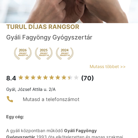
TURUL DÍJAS RANGSOR
Gyáli Fagyöngy Gyógyszertár
Mutass többet >>
8.4
(70)
Gyál, József Attila u. 2/A
Mutasd a telefonszámot
Egy cég:
A gyáli központban működő
Gyáli Fagyöngy
Gyógyszertár
1993 óta elkötelezetten és magas szakmai