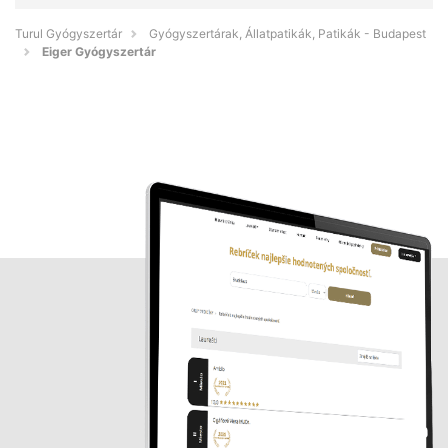
Turul Gyógyszertár
Gyógyszertárak, Állatpatikák, Patikák - Budapest
Eiger Gyógyszertár