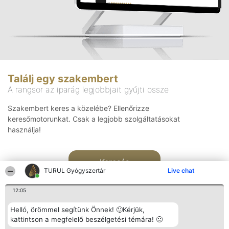
Találj egy szakembert
A rangsor az iparág legjobbjait gyűjti össze
Szakembert keres a közelébe? Ellenőrizze
keresőmotorunkat. Csak a legjobb szolgáltatásokat
használja!
Keresés
TURUL Gyógyszertár
Live chat
12:05
Helló, örömmel segítünk Önnek! 🙂Kérjük,
kattintson a megfelelő beszélgetési témára! 🙂