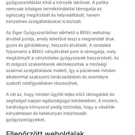
gyógyszerellátást kínál a környék lakóinak. A patika
nemcsak bőséges termékkínálattal támogatja az
egészség megőrzését és helyreállítását, hanem
kényelmes szolgáltatásokat is biztosít.
Az Eiger Gyógyszertárban elérhető a BENU webshop
átvételi pontja, amely lehetővé teszi a megrendelt áruk
gyors és gördülékeny, helyszíni átvételét. A rendelési
folyamatot a BENU vényátvételi pont is támogatja, mely
megkönnyíti a vényköteles gyógyszerek beszerzését. Az
itt dolgozó szakemberek elkötelezettek a minőségi
szakmai szolgáltatások mellett, így a páciensek minden
alkalommal szakszerű tanácsadásban és személyre
szabott odafigyelésben részesülnek.
A cél az, hogy minden ügyfél teljes körű támogatást és
segítséget kapjon egészségügyi kérdéseiben. A modern,
barátságos környezet pedig biztosítja, hogy a vásárlók
kényelmesen és hatékonyan intézhessék
gyógyszerügyeiket.
Ellenőrzött weboldalak