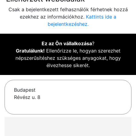
Csak a bejelentkezett felhasználók férhetnek hozzá
ezekhez az információkhoz.
Kattints ide a
bejelentkezéshez.
Ez az Ön vállalkozása
?
Gratulálunk!
Ellenőrizze le, hogyan szerezhet
népszerűsítéshez szükséges anyagokat, hogy
élvezhesse sikerét.
Budapest
Révész u. 8