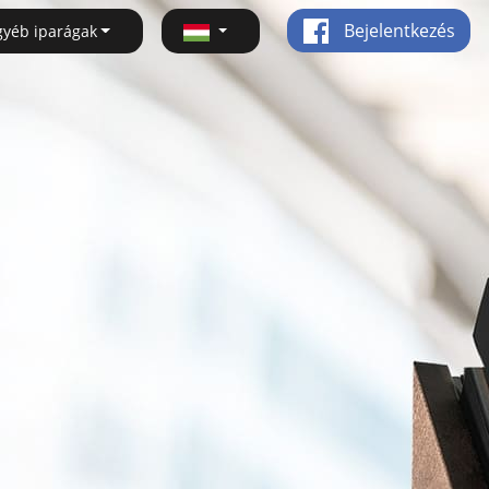
Bejelentkezés
gyéb iparágak