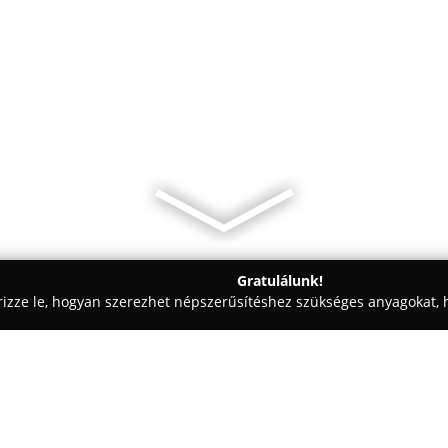
Gratulálunk!
rizze le, hogyan szerezhet népszerűsítéshez szükséges anyagokat, h
, Patikák - Budapest
Belvárosi Gyógyszertár