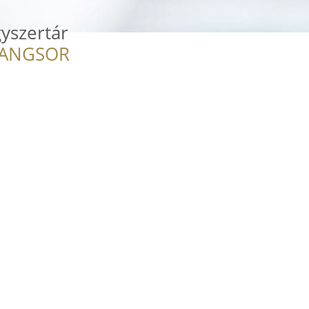
yszertár
RANGSOR