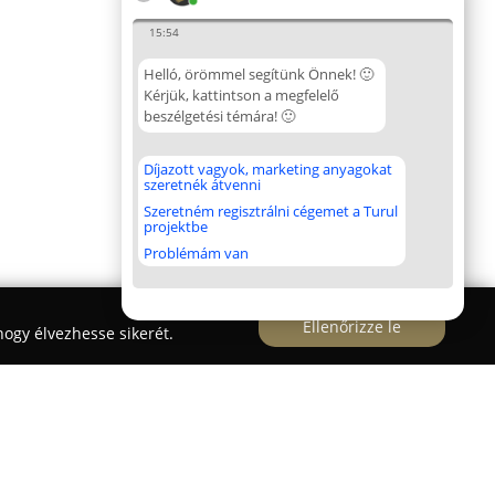
15:54
Helló, örömmel segítünk Önnek! 🙂
Kérjük, kattintson a megfelelő
beszélgetési témára! 🙂
Díjazott vagyok, marketing anyagokat
szeretnék átvenni
Szeretném regisztrálni cégemet a Turul
projektbe
Problémám van
Ellenőrizze le
ogy élvezhesse sikerét.