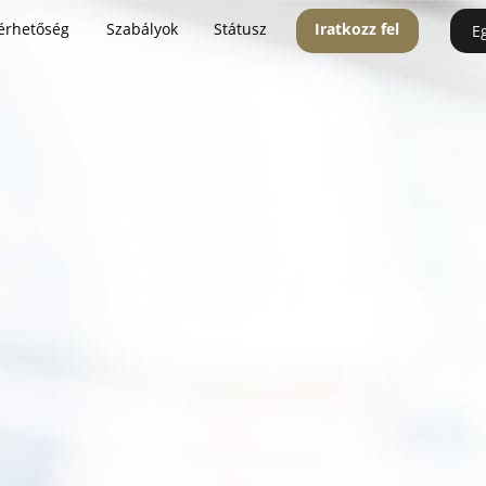
érhetőség
Szabályok
Státusz
Iratkozz fel
E