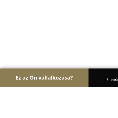
Ez az Ön vállalkozása?
Ellenő
Turul Gyógyszertár
Gyógyszertárak, Állatpatikák