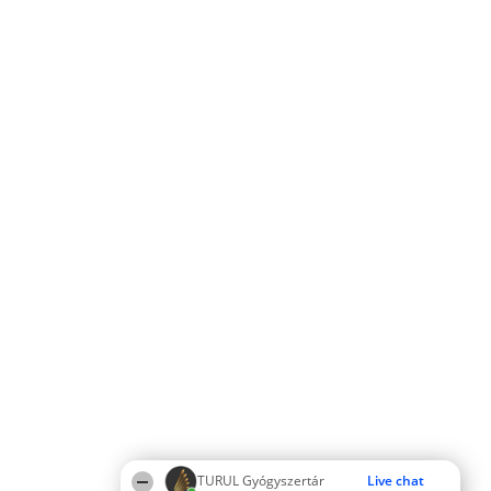
TURUL Gyógyszertár
Live chat