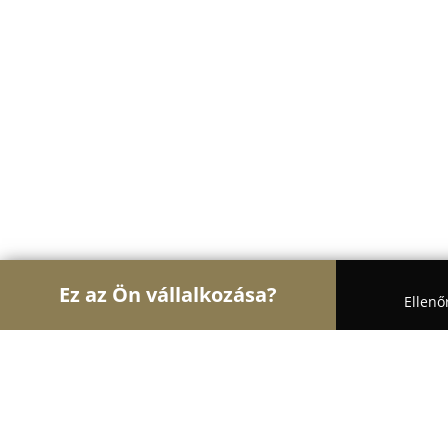
Ez az Ön vállalkozása?
Ellenő
Turul Gyógyszertár
Gyógyszertárak, Állatpatikák