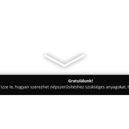
Gratulálunk!
rizze le, hogyan szerezhet népszerűsítéshez szükséges anyagokat, h
, Patikák - Budapest
Amfora Gyógyszertár