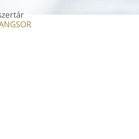
zertár
RANGSOR