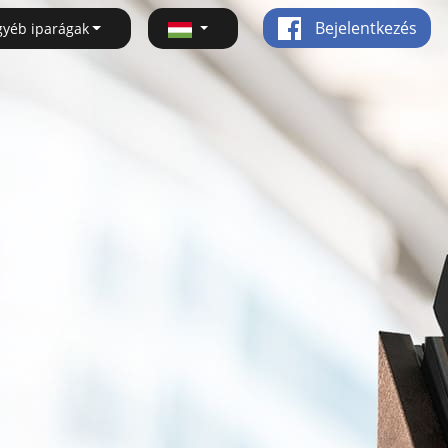
Bejelentkezés
gyéb iparágak