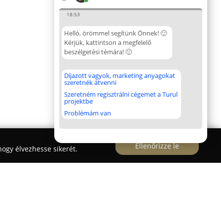
18:53
Helló, örömmel segítünk Önnek! 🙂
Kérjük, kattintson a megfelelő
beszélgetési témára! 🙂
Díjazott vagyok, marketing anyagokat
szeretnék átvenni
Szeretném regisztrálni cégemet a Turul
projektbe
Problémám van
Ellenőrizze le
ogy élvezhesse sikerét.