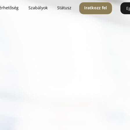
érhetőség
Szabályok
Státusz
Iratkozz fel
E