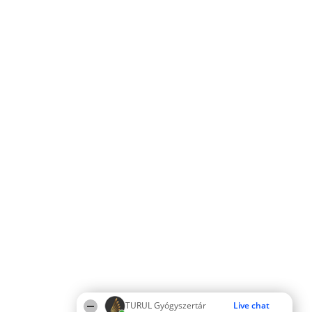
TURUL Gyógyszertár
Live chat