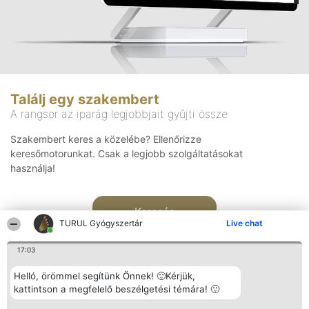
Találj egy szakembert
A rangsor az iparág legjobbjait gyűjti össze
Szakembert keres a közelébe? Ellenőrizze
keresőmotorunkat. Csak a legjobb szolgáltatásokat
használja!
Keresés
TURUL Gyógyszertár
Live chat
17:03
Helló, örömmel segítünk Önnek! 🙂Kérjük,
kattintson a megfelelő beszélgetési témára! 🙂