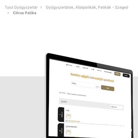
Turul Gyógyszertár
Gyógyszertárak, Állatpatikák, Patikák - Szeged
Citrus Patika