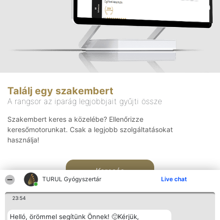
Találj egy szakembert
A rangsor az iparág legjobbjait gyűjti össze
Szakembert keres a közelébe? Ellenőrizze
keresőmotorunkat. Csak a legjobb szolgáltatásokat
használja!
Keresés
TURUL Gyógyszertár
Live chat
23:54
Helló, örömmel segítünk Önnek! 🙂Kérjük,