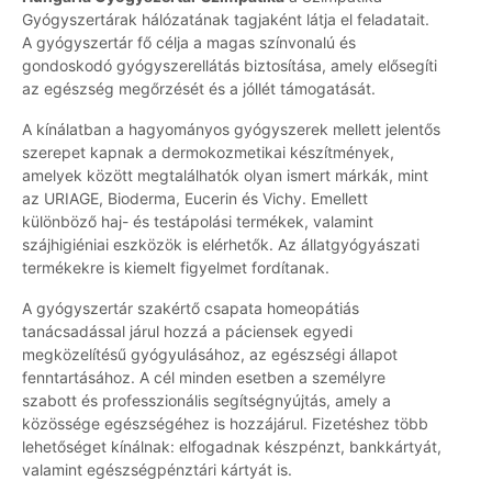
Gyógyszertárak hálózatának tagjaként látja el feladatait.
A gyógyszertár fő célja a magas színvonalú és
gondoskodó gyógyszerellátás biztosítása, amely elősegíti
az egészség megőrzését és a jóllét támogatását.
A kínálatban a hagyományos gyógyszerek mellett jelentős
szerepet kapnak a dermokozmetikai készítmények,
amelyek között megtalálhatók olyan ismert márkák, mint
az URIAGE, Bioderma, Eucerin és Vichy. Emellett
különböző haj- és testápolási termékek, valamint
szájhigiéniai eszközök is elérhetők. Az állatgyógyászati
termékekre is kiemelt figyelmet fordítanak.
A gyógyszertár szakértő csapata homeopátiás
tanácsadással járul hozzá a páciensek egyedi
megközelítésű gyógyulásához, az egészségi állapot
fenntartásához. A cél minden esetben a személyre
szabott és professzionális segítségnyújtás, amely a
közössége egészségéhez is hozzájárul. Fizetéshez több
lehetőséget kínálnak: elfogadnak készpénzt, bankkártyát,
valamint egészségpénztári kártyát is.