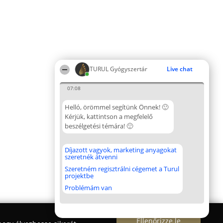
TURUL Gyógyszertár
Live chat
07:08
Helló, örömmel segítünk Önnek! 🙂
Kérjük, kattintson a megfelelő
beszélgetési témára! 🙂
Díjazott vagyok, marketing anyagokat
szeretnék átvenni
Szeretném regisztrálni cégemet a Turul
projektbe
Problémám van
Ellenőrizze le