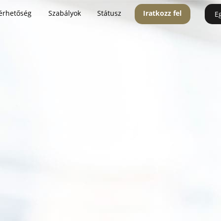
érhetőség
Szabályok
Státusz
Iratkozz fel
E