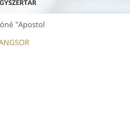
lóné "Apostol
RANGSOR