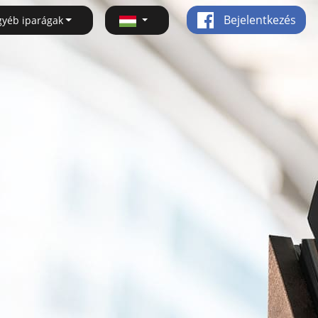
Bejelentkezés
gyéb iparágak