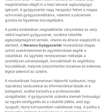
megbízhatóan elégíti ki a helyi lakosok egészségügyi
igényeit. A gyógyszertár nagy hangsúlyt fektet a magas
színvonalú gyógyszerellátásra, valamint a páciensek
gondos és figyelmes kiszolgálására.
A patika kínálatában megtalálhatók vényköteles és vény
nélkül kapható gyógyszerek, továbbá többféle
egészségmegőrző termék, vitamin és étrend-kiegészítő is
elérhető. A
Narancs Gyógyszertár
munkatársai magas
szintű szakértelemmel és együttérzéssel segítik a
vásárlókat. Az ügyfelek rendszeresen méltatják a
személyzet udvariasságát, hozzáértését és segítőkész
hozzáállását, melynek köszönhetően bizalmas és kellemes
légkör jellemző az üzletre.
A munkatársak folyamatosan fejlesztik tudásukat, hogy
naprakész tanácsokkal és információkkal lássák el a
betegeket, ezáltal biztosítva a professzionális
szolgáltatást. A gyógyszertár számára kiemelt fontosságú
az egyéni odafigyelés és a vásárlók jólléte, amit egy
nyugodt, tiszta környezetben valósítanak meg. A patika a