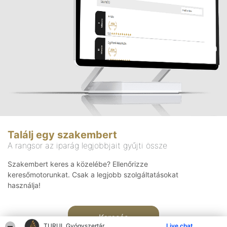
Találj egy szakembert
A rangsor az iparág legjobbjait gyűjti össze
Szakembert keres a közelébe? Ellenőrizze
keresőmotorunkat. Csak a legjobb szolgáltatásokat
használja!
Keresés
TURUL Gyógyszertár
Live chat