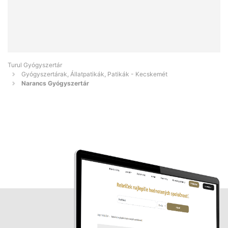
Turul Gyógyszertár
Gyógyszertárak, Állatpatikák, Patikák - Kecskemét
Narancs Gyógyszertár