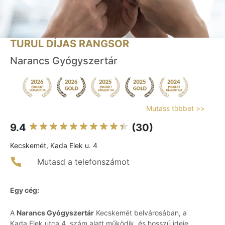
TURUL DÍJAS RANGSOR
Narancs Gyógyszertár
Mutass többet >>
9.4
(30)
Kecskemét, Kada Elek u. 4
Mutasd a telefonszámot
Egy cég:
A
Narancs Gyógyszertár
Kecskemét belvárosában, a
Kada Elek utca 4. szám alatt működik, és hosszú ideje