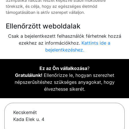
Szimpatika hálózat részét képezve stabil működésre
törekszik, és célja, hogy az egészséges életmód
támogatásában is aktív szerepet vállaljon.
Ellenőrzött weboldalak
Csak a bejelentkezett felhasználók férhetnek hozzá
ezekhez az információkhoz.
Kattints ide a
bejelentkezéshez.
Ez az Ön vállalkozása
?
Gratulálunk!
Ellenőrizze le, hogyan szerezhet
népszerűsítéshez szükséges anyagokat, hogy
élvezhesse sikerét.
Kecskemét
Kada Elek u. 4