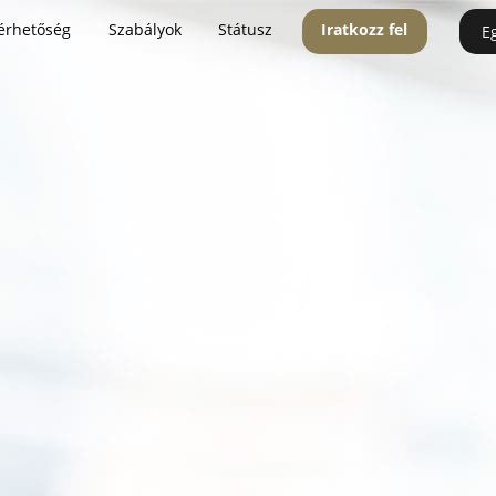
érhetőség
Szabályok
Státusz
Iratkozz fel
E