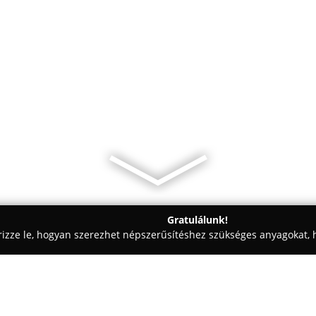
Gratulálunk!
rizze le, hogyan szerezhet népszerűsítéshez szükséges anyagokat, h
, Patikák - Demecser
Borostyán Patika - Demecser