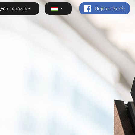
Bejelentkezés
gyéb iparágak