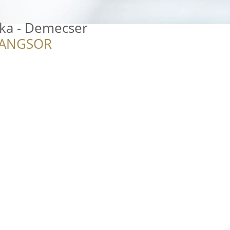
ika - Demecser
RANGSOR