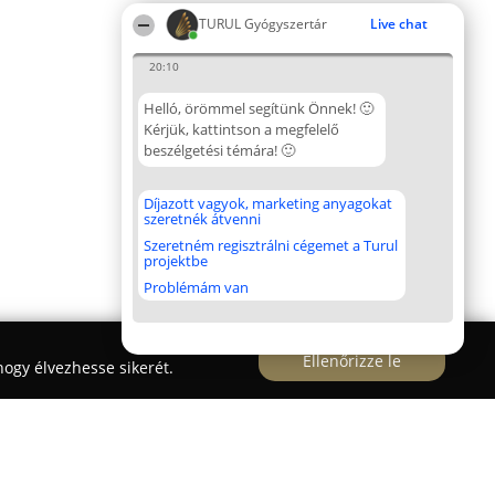
TURUL Gyógyszertár
Live chat
20:10
Helló, örömmel segítünk Önnek! 🙂
Kérjük, kattintson a megfelelő
beszélgetési témára! 🙂
Díjazott vagyok, marketing anyagokat
szeretnék átvenni
Szeretném regisztrálni cégemet a Turul
projektbe
Problémám van
Ellenőrizze le
ogy élvezhesse sikerét.