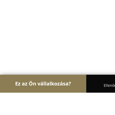
Ez az Ön vállalkozása?
Ellenő
Turul Gyógyszertár
Gyógyszertárak, Állatpatikák