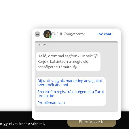
TURUL Gyógyszertár
Live chat
15:25
Helló, örömmel segítünk Önnek! 🙂
Kérjük, kattintson a megfelelő
beszélgetési témára! 🙂
Díjazott vagyok, marketing anyagokat
szeretnék átvenni
Szeretném regisztrálni cégemet a Turul
projektbe
Problémám van
Ellenőrizze le
ogy élvezhesse sikerét.