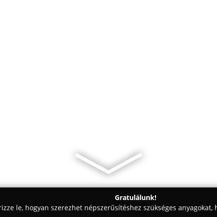
Gratulálunk!
rizze le, hogyan szerezhet népszerűsítéshez szükséges anyagokat, h