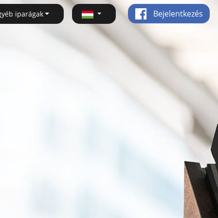
Bejelentkezés
gyéb iparágak