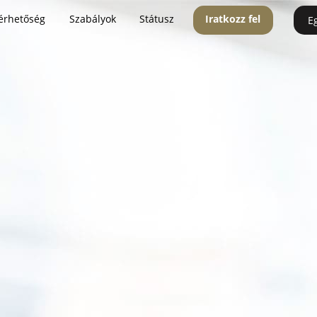
érhetőség
Szabályok
Státusz
Iratkozz fel
E