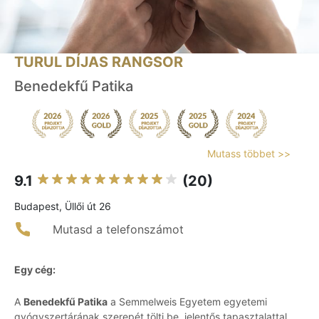
TURUL DÍJAS RANGSOR
Benedekfű Patika
Mutass többet >>
9.1
(20)
Budapest, Üllői út 26
Mutasd a telefonszámot
Egy cég:
A
Benedekfű Patika
a Semmelweis Egyetem egyetemi
gyógyszertárának szerepét tölti be, jelentős tapasztalattal