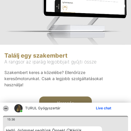
Találj egy szakembert
A rangsor az iparág legjobbjait gyűjti össze
Szakembert keres a közelébe? Ellenőrizze
keresőmotorunkat. Csak a legjobb szolgáltatásokat
használja!
Keresés
TURUL Gyógyszertár
Live chat
15:36
Helló, örömmel segítünk Önnek! 🙂Kérjük,