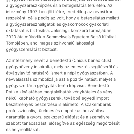
a gyógyszerészképzés és a betegellátás területén. Az
intézmény 1907-ben jött létre, eredetileg az orvosi kar
részeként, célja pedig az volt, hogy a betegellátás mellett
a gyógyszerészhallgatók és gyakornokok gyakorlati
oktatását is biztosítsa. Jelenlegi, korszerű formájában
2020 óta működik a Semmelweis Egyetem Belső Klinikai
Tömbjében, ahol magas színvonalú lakossági
gyógyszerellátást biztosít.
Az intézmény nevét a benedekfű (Cnicus benedictus)
gyógynövény inspirálta, mely az emésztés segítéséről és
étvágyjavító hatásáról ismert a népi gyógyászatban. A
névválasztás szimbolizálja azt a pozitív hatást, melyet a
gyógyszertár a gyógyítás terén képvisel. Benedekfű
Patika kínálatában megtalálhatók vényköteles és vény
nélkül kapható gyógyszerek, továbbá egyedi import
készítmények beszerzése is elérhető. A szakemberek
professzionális, türelmes és empatikus hozzáállása
garantálja a gyors, szakszerű ellátást és a személyre
szabott tanácsadást, elősegítve az egészség megőrzését
és helyreállítását.