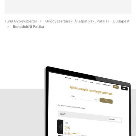
Turul Gyógyszertár
Gyógyszertárak, Állatpatikák, Patikák - Budapest
Benedekfű Patika