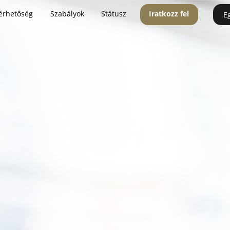
érhetőség
Szabályok
Státusz
Iratkozz fel
E