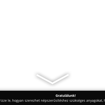
Gratulálunk!
rizze le, hogyan szerezhet népszerűsítéshez szükséges anyagokat, h