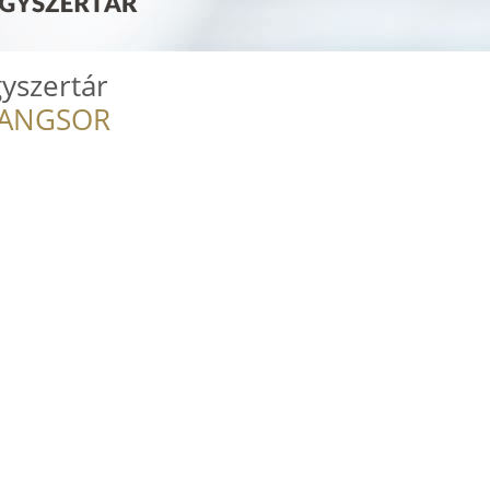
yszertár
RANGSOR