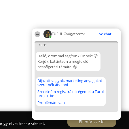
TURUL Gyógyszertár
Live chat
10:39
Helló, örömmel segítünk Önnek! 🙂
Kérjük, kattintson a megfelelő
beszélgetési témára! 🙂
Díjazott vagyok, marketing anyagokat
szeretnék átvenni
Szeretném regisztrálni cégemet a Turul
projektbe
Problémám van
Ellenőrizze le
ogy élvezhesse sikerét.