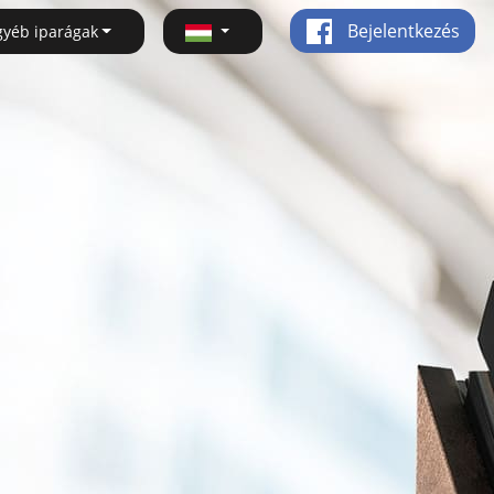
Bejelentkezés
gyéb iparágak