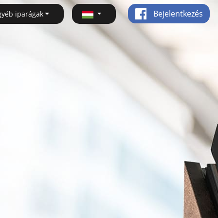
Bejelentkezés
gyéb iparágak