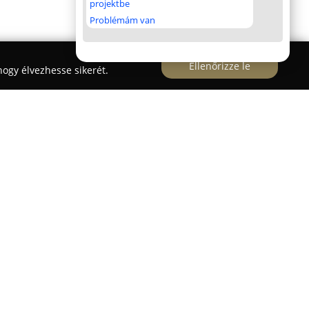
projektbe
Problémám van
Ellenőrizze le
ogy élvezhesse sikerét.
polcai út 9. szám alatt működő
Belladonna
egbízható pontként látja el a helyi lakosságot
gáltatásokkal. A patika széles termékválasztékot
 vény nélkül kapható gyógyszereket, vitaminokat,
 egyéb egészségügyi készítményeket.
en betérő számára ne csak a szükséges