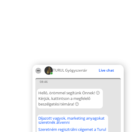
TURUL Gyógyszertár
Live chat
08:46
Helló, örömmel segítünk Önnek! 🙂
Kérjük, kattintson a megfelelő
beszélgetési témára! 🙂
Díjazott vagyok, marketing anyagokat
szeretnék átvenni
Szeretném regisztrálni cégemet a Turul