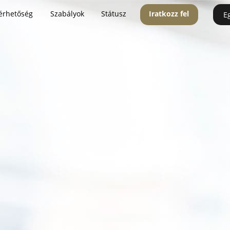
érhetőség
Szabályok
Státusz
Iratkozz fel
E