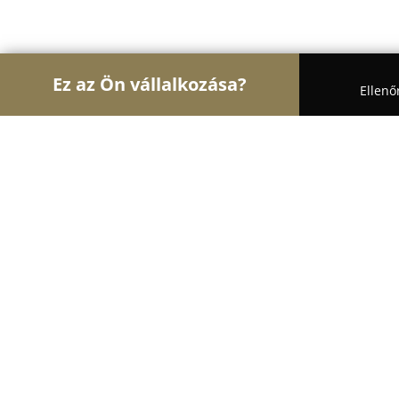
Ez az Ön vállalkozása?
Ellenő
Turul Gyógyszertár
Gyógyszertárak, Állatpatikák,
Belladonna Patika Bt
8.5
(27)
Miskolctapolca, Miskolctapolcai út 9.