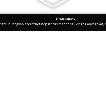
Gratulálunk!
rizze le, hogyan szerezhet népszerűsítéshez szükséges anyagokat, h
 Patikák - Miskolctapolca
Belladonna Patika Bt
Egy cég:
A Miskolctapolcán, a Miskolcta
Gyógyszertár
hosszú évek óta m
gyógyszer-kiskereskedelmi szol
kínál, beleértve vényköteles és
étrend-kiegészítőket, valamint
Az intézmény célja, hogy mind