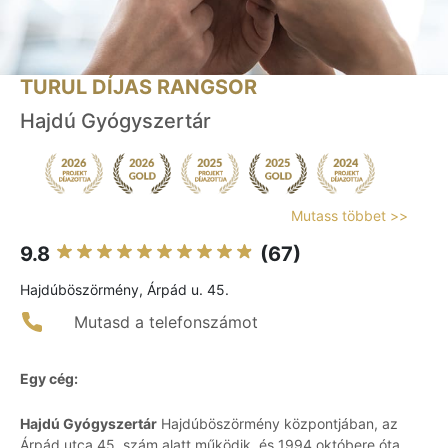
TURUL DÍJAS RANGSOR
Hajdú Gyógyszertár
Mutass többet >>
9.8
(67)
Hajdúböszörmény, Árpád u. 45.
Mutasd a telefonszámot
Egy cég:
Hajdú Gyógyszertár
Hajdúböszörmény központjában, az
Árpád utca 45. szám alatt működik, és 1994 októbere óta