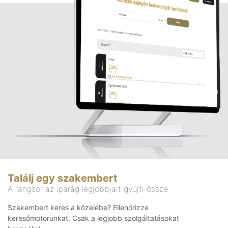
Találj egy szakembert
A rangsor az iparág legjobbjait gyűjti össze
Szakembert keres a közelébe? Ellenőrizze
keresőmotorunkat. Csak a legjobb szolgáltatásokat