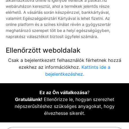
alkalmazkodva online is igénybe vehetők a patika1.hu
webáruházon keresztül, ahol a termékek jelentős része
elérhető. A vásárlás során készpénzzel, bankkártyával,
valamint Egészségpénztári Kártyával is lehet fizetni. Az
online platform és a színes kínálat révén a gyógyszertár
meghatározó szerepet tölt be a helyi egészségügyben,
naprakész választékot biztosít ügyfelei számára.
Ellenőrzött weboldalak
Csak a bejelentkezett felhasználók férhetnek hozzá
ezekhez az információkhoz.
Kattints ide a
bejelentkezéshez.
Ez az Ön vállalkozása
?
Gratulálunk!
Ellenőrizze le, hogyan szerezhet
népszerűsítéshez szükséges anyagokat, hogy
élvezhesse sikerét.