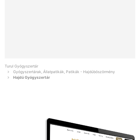
Turul Gyógyszertár
Gyógyszertárak, Állatpatikák, Patikák - Hajdúböszörmény
Hajdú Gyógyszertár