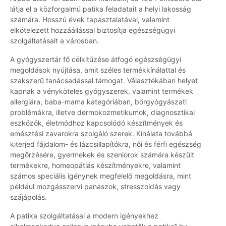
látja el a közforgalmú patika feladatait a helyi lakosság
számára. Hosszú évek tapasztalatával, valamint
elkötelezett hozzáállással biztosítja egészségügyi
szolgáltatásait a városban.
A gyógyszertár fő célkitűzése átfogó egészségügyi
megoldások nyújtása, amit széles termékkínálattal és
szakszerű tanácsadással támogat. Választékában helyet
kapnak a vényköteles gyógyszerek, valamint termékek
allergiára, baba-mama kategóriában, bőrgyógyászati
problémákra, illetve dermokozmetikumok, diagnosztikai
eszközök, életmódhoz kapcsolódó készítmények és
emésztési zavarokra szolgáló szerek. Kínálata továbbá
kiterjed fájdalom- és lázcsillapítókra, női és férfi egészség
megőrzésére, gyermekek és szeniorok számára készült
termékekre, homeopátiás készítményekre, valamint
számos speciális igénynek megfelelő megoldásra, mint
például mozgásszervi panaszok, stresszoldás vagy
szájápolás.
A patika szolgáltatásai a modern igényekhez