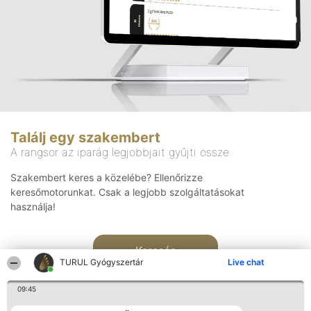
Találj egy szakembert
A rangsor az iparág legjobbjait gyűjti össze
Szakembert keres a közelébe? Ellenőrizze
keresőmotorunkat. Csak a legjobb szolgáltatásokat
használja!
Keresés
TURUL Gyógyszertár
Live chat
09:45