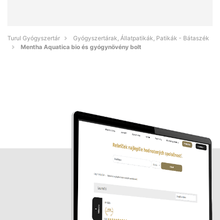
Turul Gyógyszertár
Gyógyszertárak, Állatpatikák, Patikák - Bátaszék
Mentha Aquatica bio és gyógynövény bolt