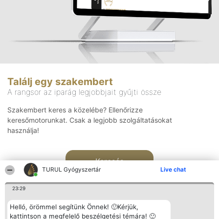
Találj egy szakembert
A rangsor az iparág legjobbjait gyűjti össze
Szakembert keres a közelébe? Ellenőrizze
keresőmotorunkat. Csak a legjobb szolgáltatásokat
használja!
Keresés
TURUL Gyógyszertár
Live chat
23:29
Helló, örömmel segítünk Önnek! 🙂Kérjük,
kattintson a megfelelő beszélgetési témára! 🙂