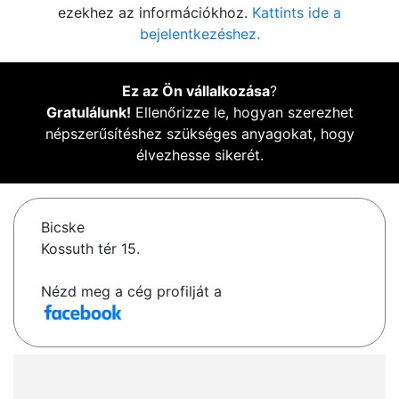
ezekhez az információkhoz.
Kattints ide a
bejelentkezéshez.
Ez az Ön vállalkozása
?
Gratulálunk!
Ellenőrizze le, hogyan szerezhet
népszerűsítéshez szükséges anyagokat, hogy
élvezhesse sikerét.
Bicske
Kossuth tér 15.
Nézd meg a cég profilját a