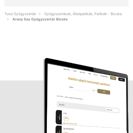
Turul Gyógyszertár
Gyógyszertárak, Állatpatikák, Patikák - Bicske
Arany Sas Gyógyszertár Bicske