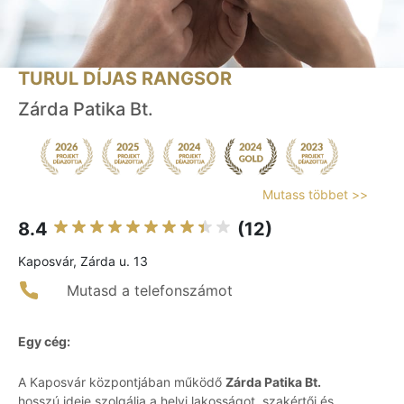
TURUL DÍJAS RANGSOR
Zárda Patika Bt.
Mutass többet >>
8.4
(12)
Kaposvár, Zárda u. 13
Mutasd a telefonszámot
Egy cég:
A Kaposvár központjában működő
Zárda Patika Bt.
hosszú ideje szolgálja a helyi lakosságot, szakértői és