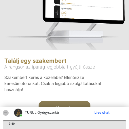
Találj egy szakembert
A rangsor az iparág legjobbjait gyűjti össze
Szakembert keres a közelébe? Ellenőrizze
keresőmotorunkat. Csak a legjobb szolgáltatásokat
használja!
Keresés
TURUL Gyógyszertár
Live chat
19:49