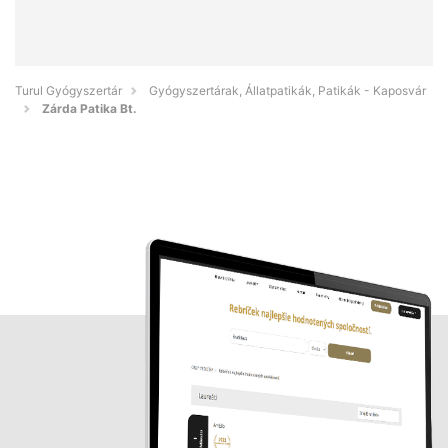
Turul Gyógyszertár
Gyógyszertárak, Állatpatikák, Patikák - Kaposvár
Zárda Patika Bt.