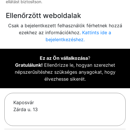
ellátást biztosítson.
Ellenőrzött weboldalak
Csak a bejelentkezett felhasználók férhetnek hozzá
ezekhez az információkhoz.
Kattints ide a
bejelentkezéshez.
Ez az Ön vállalkozása
?
Gratulálunk!
Ellenőrizze le, hogyan szerezhet
népszerűsítéshez szükséges anyagokat, hogy
élvezhesse sikerét.
Kaposvár
Zárda u. 13