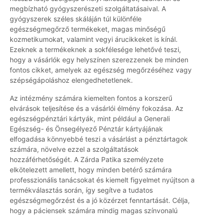
megbízható gyógyszerészeti szolgáltatásaival. A
gyógyszerek széles skáláján túl különféle
egészségmegőrző termékeket, magas minőségű
kozmetikumokat, valamint vegyi árucikkeket is kínál.
Ezeknek a termékeknek a sokfélesége lehetővé teszi,
hogy a vásárlók egy helyszínen szerezzenek be minden
fontos cikket, amelyek az egészség megőrzéséhez vagy
szépségápoláshoz elengedhetetlenek.
Az intézmény számára kiemelten fontos a korszerű
elvárások teljesítése és a vásárlói élmény fokozása. Az
egészségpénztári kártyák, mint például a Generali
Egészség- és Önsegélyező Pénztár kártyájának
elfogadása könnyebbé teszi a vásárlást a pénztártagok
számára, növelve ezzel a szolgáltatások
hozzáférhetőségét. A Zárda Patika személyzete
elkötelezett amellett, hogy minden betérő számára
professzionális tanácsokat és kiemelt figyelmet nyújtson a
termékválasztás során, így segítve a tudatos
egészségmegőrzést és a jó közérzet fenntartását. Célja,
hogy a páciensek számára mindig magas színvonalú