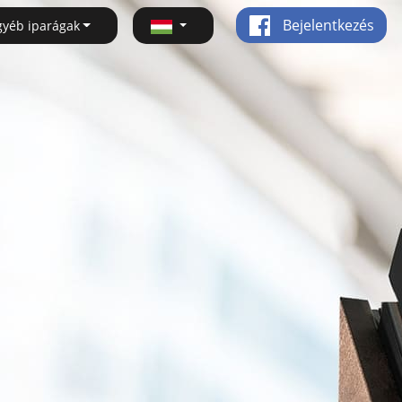
Bejelentkezés
gyéb iparágak