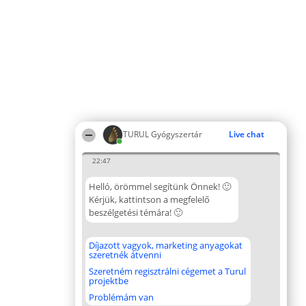
TURUL Gyógyszertár
Live chat
22:47
Helló, örömmel segítünk Önnek! 🙂
Kérjük, kattintson a megfelelő
beszélgetési témára! 🙂
Díjazott vagyok, marketing anyagokat
szeretnék átvenni
Szeretném regisztrálni cégemet a Turul
projektbe
Problémám van