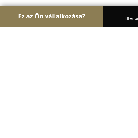
Ez az Ön vállalkozása?
Ellenő
Turul Gyógyszertár
Gyógyszertárak, Állatpatikák,
Zalaszántó Szent Antal Gyógyszertá
9.4
(25)
Vindornyalak, Fő út 2
Mutasd a telefonszámot