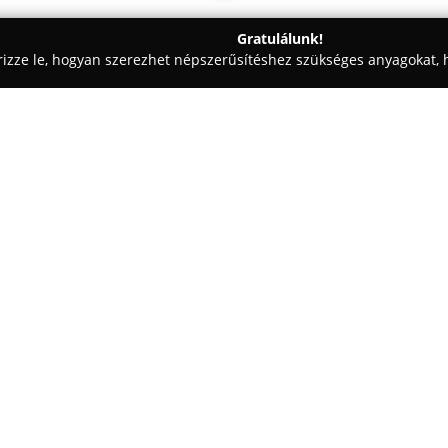
Gratulálunk!
rizze le, hogyan szerezhet népszerűsítéshez szükséges anyagokat, h
 Patikák - Vindornyalak
Zalaszántó Szent Antal Gyógyszertár
r
Egy cég:
A
Zalaszántó Szent Antal Gyóg
alatt működik, és a helyi közö
szerepet. Mint közforgalmú gyó
biztosítva az alapvető terápiá
Mutass többet >>
lakosság számára.
A hagyományos gyógyszerek me
egészségmegőrzést szolgáló ter
amelyek a gyermekgondozást t