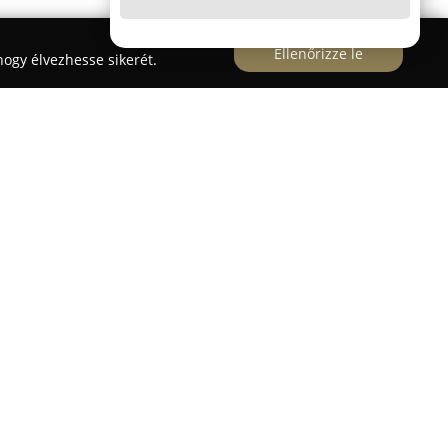
Ellenőrizze le
ogy élvezhesse sikerét.
yszertár
Zalaszántó településén, a Fő út 2. szám
sség egészségügyi ellátásában tölt be meghatározó
gyszertár, bőséges gyógyszerkészletet tart,
s készítmények folyamatos elérhetőségét a
llett elérhetők a mindennapi
mékek is, így többek között babaápolási cikkek,
ámogatják, továbbá minőségi kozmetikumok is