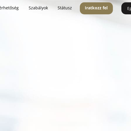
érhetőség
Szabályok
Státusz
Iratkozz fel
E