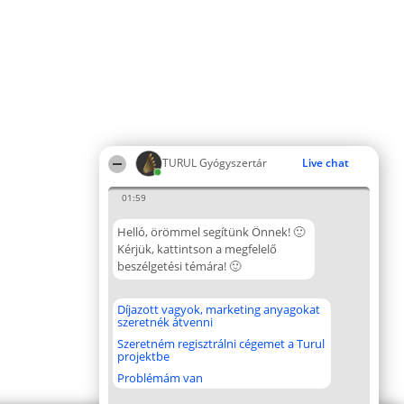
TURUL Gyógyszertár
Live chat
01:59
Helló, örömmel segítünk Önnek! 🙂
Kérjük, kattintson a megfelelő
beszélgetési témára! 🙂
Díjazott vagyok, marketing anyagokat
szeretnék átvenni
Szeretném regisztrálni cégemet a Turul
projektbe
Problémám van