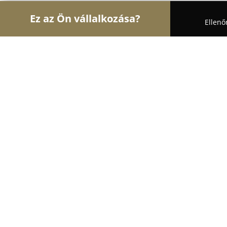
Ez az Ön vállalkozása?
Ellenő
Turul Gyógyszertár
Gyógyszertárak, Állatpatikák,
Újvárosi Patika
8.9
(37)
Győr, Kossuth Lajos u. 47
Mutasd a telefonszámot