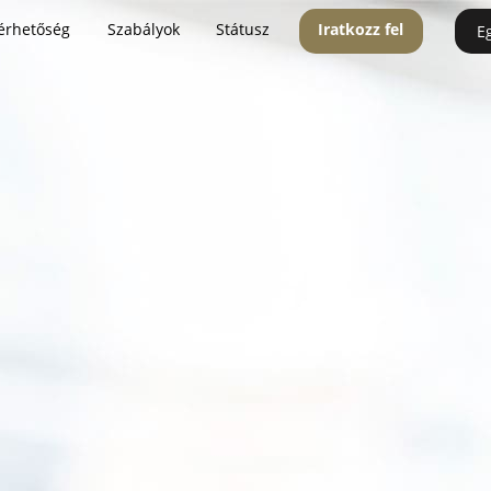
érhetőség
Szabályok
Státusz
Iratkozz fel
E