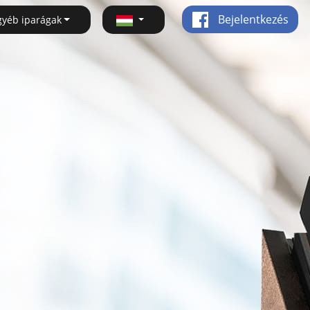
Bejelentkezés
gyéb iparágak