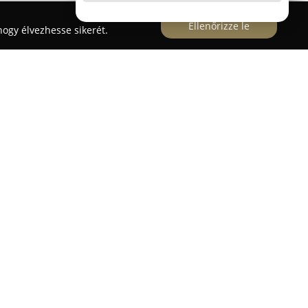
Ellenőrizze le
ogy élvezhesse sikerét.
ontjában, a Kossuth Lajos utca 47. szám alatt
árként. A patika meghatározó szerepet játszik a
látásában, változatos termékkínálata és szakmai
 betegeket. Az Alma Gyógyszertárak hálózatának
nalat képvisel, és célja, hogy minden szükséges
ző termékhez hozzáférhetővé váljon a lakosság
z egyéni igényeket.
an megtalálhatók a vényköteles és vény nélkül
 gyógyhatású termékek, vitaminok, étrend-