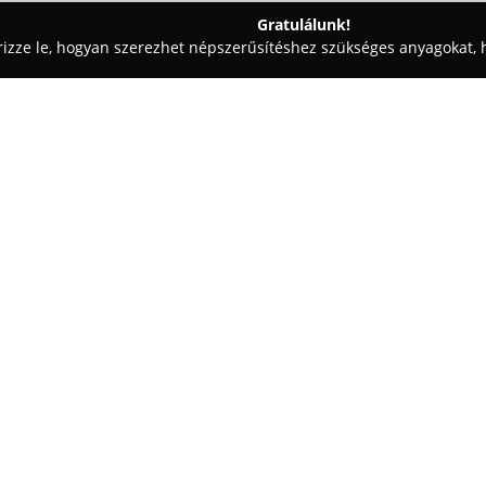
Gratulálunk!
rizze le, hogyan szerezhet népszerűsítéshez szükséges anyagokat, h
 Patikák - Győr
Újvárosi Patika
Egy cég:
Újvárosi Patika
Győr város közp
működik közforgalmú gyógyszert
helyi lakosság egészségügyi el
tanácsadása révén támogatja a
Mutass többet >>
tagjaként magas szakmai színvo
gyógyszerhez és egészségmegőr
számára, figyelemmel kísérve a
A gyógyszertár termékkínálatáb
kapható gyógyszerek, különféle